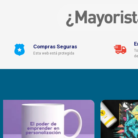
E
Compras Seguras
To
Esta web está protegida
de