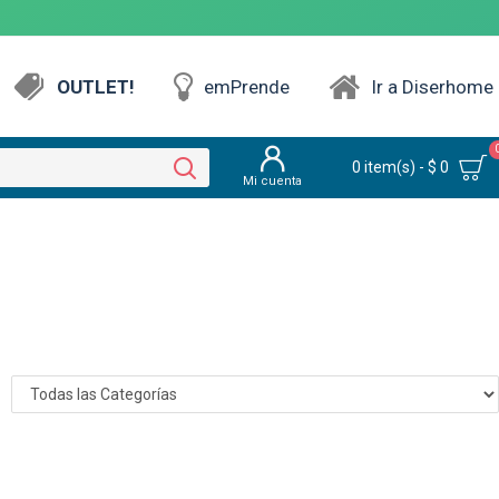
OUTLET!
emPrende
Ir a Diserhome
0 item(s) - $ 0
Mi cuenta