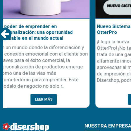
Remeras polo Speedway: tu mejor
Nuestra cami
opción para uniformes de trabajo
uniformes d
En el mundo laboral, la primera
Con la llegad
impresión cuenta, y los uniformes
comienza ta
juegan un papel clave en cómo una
recambio de 
empresa se presenta ante sus clientes y
una oportuni
colaboradores. Entre las diferentes
emprendedor
alternativas textiles, las remeras polo
personalizaci
han logrado consolidarse como un c..
cada año apa
prenda es la 
LEER MÁS
NUESTRA EMPRES