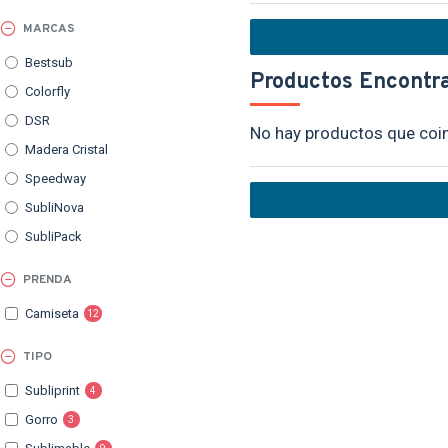
MARCAS
Bestsub
Productos Encontra
Colorfly
DSR
No hay productos que coin
Madera Cristal
Speedway
SubliNova
SubliPack
PRENDA
Camiseta
12
TIPO
Subliprint
4
Gorro
3