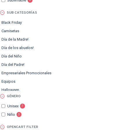
Sublimable
9
SUB CATEGORÍAS
Black Friday
Camisetas
Día de la Madre!
Día de los abuelos!
Día del Niño
Día del Padre!
Empresariales Promocionales
Equipos
Halloween
GÉNERO
Marzo para Emprender
Unisex
7
Outlet
Niño
3
Papeles
Recomendados para San Valentín
OPENCART FILTER