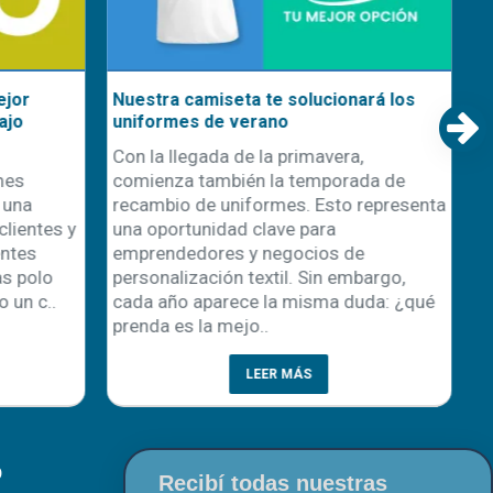
Nuevo Sistema de Impresión DTF
nidad
OtterPro
l
¡Llegó la nueva línea de impresión DTF
nciación y
OtterPro! ¡No te la podés perder! Se
 cliente son
trata de una gama de productos
, la
altamente innovadores diseñada para
os emerge
aprovechar al máximo las posibilidades
de impresión directa sobre film. En
r. Este
Disershop, podrás encontrar todo..
..
LEER MÁS
O
Recibí todas nuestras