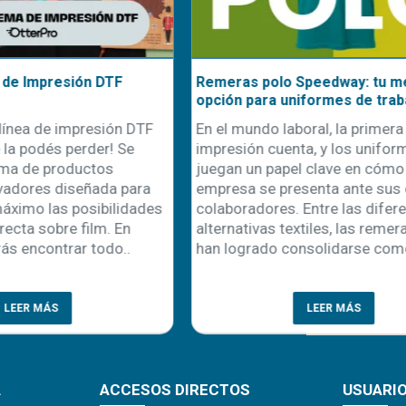
seta te solucionará los
El poder de emprender en
e verano
personalización: una oportu
escalable en el mundo actua
a de la primavera,
En un mundo donde la difere
mbién la temporada de
la conexión emocional con el
uniformes. Esto representa
claves para el éxito comercial
dad clave para
personalización de product
es y negocios de
como una de las vías más
ón textil. Sin embargo,
prometedoras para emprende
rece la misma duda: ¿qué
modelo de negocio no solo r
mejo..
LEER MÁS
LEER MÁS
A
ACCESOS DIRECTOS
USUARI