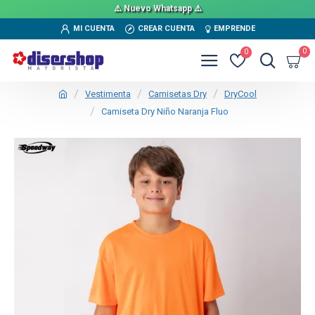
⚠️ Nuevo Whatsapp ⚠️
MI CUENTA
CREAR CUENTA
EMPRENDE
0
0
Vestimenta
Camisetas Dry
DryCool
Camiseta Dry Niño Naranja Fluo
TEXTTRANSPARENTE