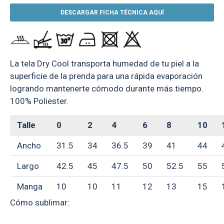
DESCARGAR FICHA TÉCNICA AQUÍ
La tela Dry Cool transporta humedad de tu piel a la
superficie de la prenda para una rápida evaporación
logrando mantenerte cómodo durante más tiempo.
100% Poliester.
Talle
0
2
4
6
8
10
Ancho
31.5
34
36.5
39
41
44
Largo
42.5
45
47.5
50
52.5
55
Manga
10
10
11
12
13
15
Cómo sublimar: