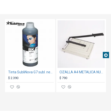
TEXTTRANSPARENTE
Tinta SubliNova G7 subl. negra 1000ml
CIZALLA A4 METALICA NUV05
$ 2.390
$ 790