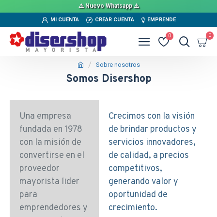
⚠️ Nuevo Whatsapp ⚠️
MI CUENTA
CREAR CUENTA
EMPRENDE
0
0
Sobre nosotros
Somos Disershop
Una empresa
Crecimos con la visión
fundada en 1978
de brindar productos y
con la misión de
servicios innovadores,
convertirse en el
de calidad, a precios
proveedor
competitivos,
mayorista lider
generando valor y
para
oportunidad de
emprendedores y
crecimiento.