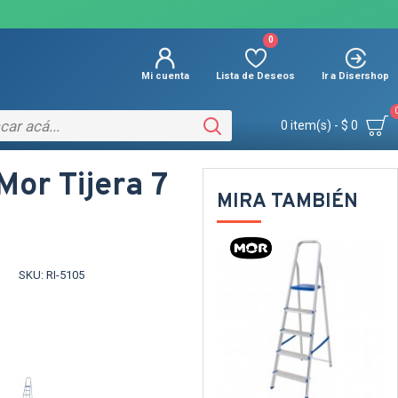
0
Mi cuenta
Lista de Deseos
Ir a Disershop
0 item(s) - $ 0
Mor Tijera 7
MIRA TAMBIÉN
TEXTTRANSPAR
SKU:
RI-5105