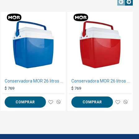
NTE
TEXTTRANSPARENTE
TEXTTRANSPAREN
TEXTTRANSPARENTE
Gorro 5030 Lavado Beige
Conservadora MOR 26 litros Azul
Conservadora MOR 26 litros Rojo
$ 159
$ 769
$ 769
COMPRAR
COMPRAR
COMPRAR