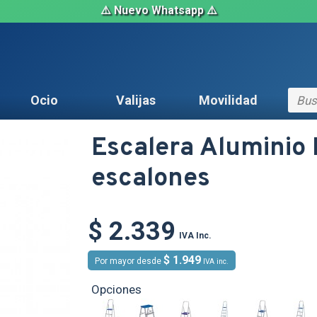
⚠️ Nuevo Whatsapp ⚠️
Ocio
Valijas
Movilidad
Escalera Aluminio 
escalones
$ 2.339
IVA Inc.
$ 1.949
Por mayor desde
IVA inc.
Opciones