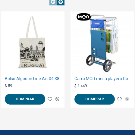
TEXTTRANSPARE
TEXTTRANSPARENTE
Bolso Algodon Line Art 04 38x42cm Maldonado
Pantalón Cargo SW Workwear Con Reflectivo
Carro MOR mesa playero Cod.2495
$ 59
$ 899
$ 1.449
COMPRAR
COMPRAR
COMPRAR