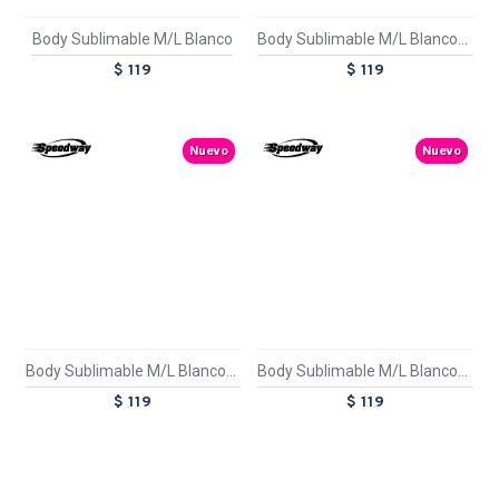
Body Sublimable M/L Blanco
Body Sublimable M/L Blanco/Negro
$ 119
$ 119
TEXTTRANSPARENTE
TEXTTRANSPARENTE
Nuevo
Nuevo
Body Sublimable M/L Blanco/Rojo
Body Sublimable M/L Blanco/Rosado
$ 119
$ 119