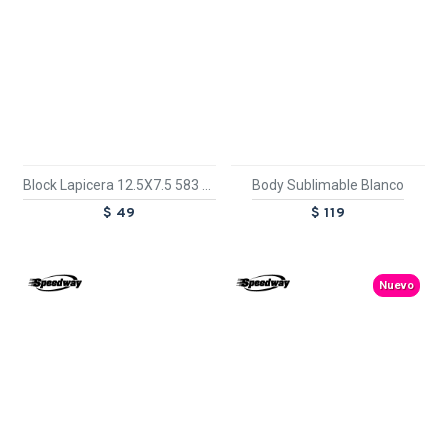
Block Lapicera 12.5X7.5 583 Verde
Body Sublimable Blanco
$ 49
$ 119
TEXTTRANSPARENTE
TEXTTRANSPARENTE
Nuevo