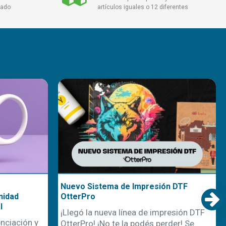
cado
artículos iguales o 12 diferentes
Nuevo Sistema de Impresión DTF
nidad
OtterPro
l
¡Llegó la nueva línea de impresión DTF
nciación y
OtterPro! ¡No te la podés perder! Se