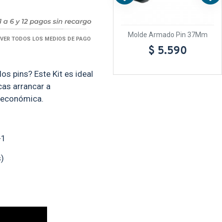
 Pin
Máquina Armado Pin Xzj-1
Molde Armado Pin 37Mm
VER TODOS LOS MEDIOS DE PAGO
$ 11.990
$ 5.590
s pins? Este Kit es ideal
cas arrancar a
 y económica.
-1
)