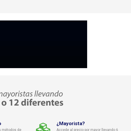
erales
aquí
o
¿Mayorista?
s métodos de
Accede al precio por mayor llevando 6