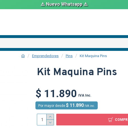
⚠️ Nuevo Whatsapp ⚠️
Emprendedores
Pins
Kit Maquina Pins
Kit Maquina Pins
$ 11.890
TEXTTRANS
IVA Inc.
$ 11.890
Por mayor desde
IVA inc.
COMPR