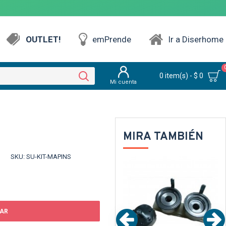
OUTLET!
emPrende
Ir a Diserhome
0 item(s) - $ 0
Mi cuenta
MIRA TAMBIÉN
SKU:
SU-KIT-MAPINS
PARENTE
AR