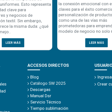
la conexión emocional con el
uniformes. Esto representa
claves para el éxito comercial
dad clave para
personalización de product
es y negocios de
como una de las vías más
ón textil. Sin embargo,
prometedoras para emprende
rece la misma duda: ¿qué
modelo de negocio no solo r
mejo..
LEER MÁS
LEER MÁS
A
ACCESOS DIRECTOS
USUARI
Blog
Ingresa
Catálogo SW 2025
ales
Crear c
Descargas
idad
Manual Dsr
Servicio Técnico
Tiempo sublimación
quipo