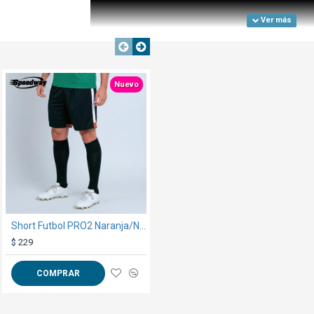
TEXTTRANSPARENTE
TEXTTRANSPARENTE
Nuevo
Short Futbol PRO2 Naranja/Negro
Camiseta Blanca
$ 229
$ 279
COMPRAR
COMPRAR