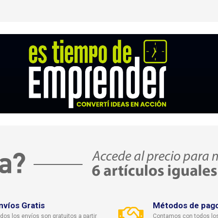
GARANTÍA:
ver condiciones gen
nvíos Gratis
Métodos de pag
dos los envíos son gratuitos a partir
Contamos con todos lo