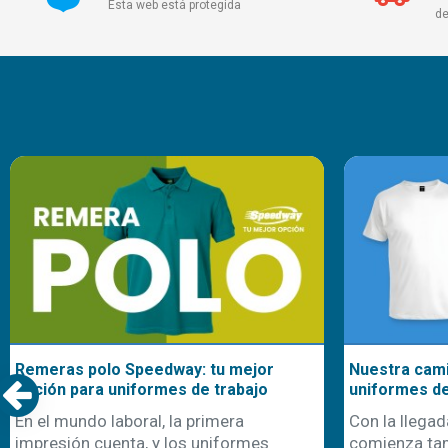
Esta web está protegida
de
Remeras polo Speedway: tu mejor
Nuestra cami
opción para uniformes de trabajo
uniformes d
En el mundo laboral, la primera
Con la llegad
impresión cuenta, y los uniformes
comienza ta