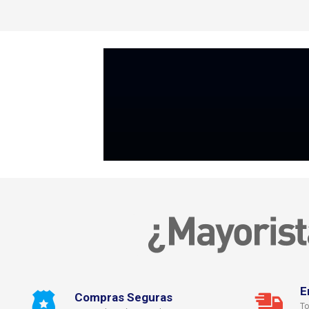
E
Compras Seguras
To