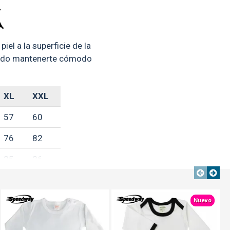
iel a la superficie de la
ando mantenerte cómodo
XL
XXL
57
60
76
82
25
26
TEXTTRANSPARENTE
TEXTTRANSPARENTE
TEXTTRANSPARENTE
Nuevo