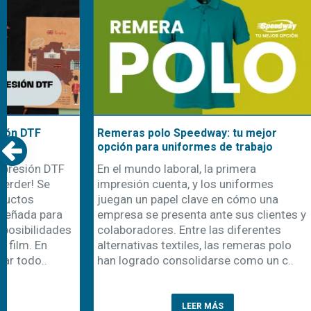
Remeras polo Speedway: tu mejor
Nuestra cami
opción para uniformes de trabajo
uniformes d
En el mundo laboral, la primera
Con la llegad
impresión cuenta, y los uniformes
comienza ta
juegan un papel clave en cómo una
recambio de 
empresa se presenta ante sus clientes y
una oportuni
colaboradores. Entre las diferentes
emprendedor
alternativas textiles, las remeras polo
personalizaci
han logrado consolidarse como un c..
cada año apa
prenda es la 
LEER MÁS