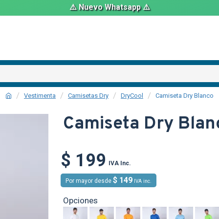
⚠️ Nuevo Whatsapp ⚠️
Vestimenta
Camisetas Dry
DryCool
Camiseta Dry Blanco
Camiseta Dry Blan
$ 199
TEXTTRANSPARE
IVA Inc.
$ 149
Por mayor desde
IVA inc.
Opciones