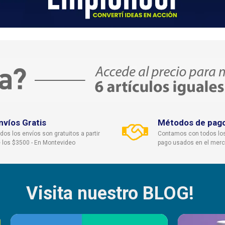
nvíos Gratis
Métodos de pag
dos los envíos son gratuitos a partir
Contamos con todos lo
 los $3500 - En Montevideo
pago usados en el mer
Visita nuestro BLOG!