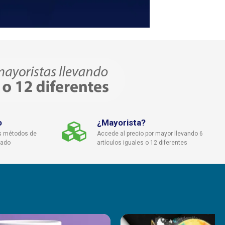
o
¿Mayorista?
s métodos de
Accede al precio por mayor llevando 6
cado
artículos iguales o 12 diferentes