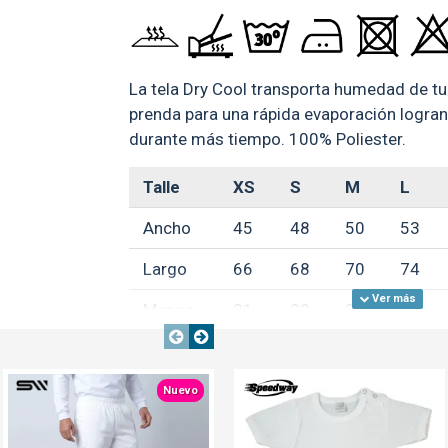
La tela Dry Cool transporta humedad de tu p
prenda para una rápida evaporación logr
durante más tiempo. 100% Poliester.
Talle
XS
S
M
L
Ancho
45
48
50
53
Largo
66
68
70
74
Manga
21
22
23
24
Cómo sublimar:
NTE
TEXTTRANSPARENTE
TEXTTRANSPARENTE
Nuevo
Nuevo
Tiempo de sublimación: 110 Segundos.