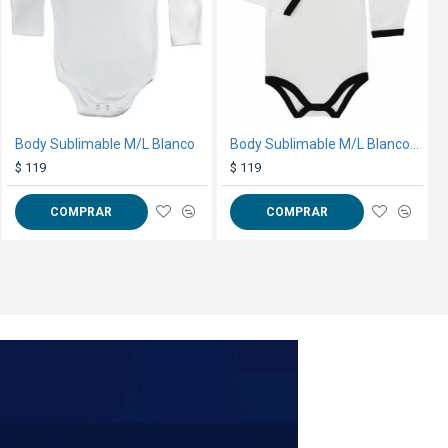
Body Sublimable M/L Blanco
Papel Transfer DTF Otter Pro A3 100H
Body Sublimable M/L Blanco/Negro
$ 990
$ 119
$ 119
 la camiseta y pegarlo con
COMPRAR
COMPRAR
COMPRAR
 el papel cuidadosamente
s en centímetros**
erales
aquí