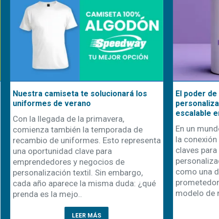
seta te solucionará los
El poder de emprender en
e verano
personalización: una oportu
escalable en el mundo actua
a de la primavera,
En un mundo donde la difere
mbién la temporada de
la conexión emocional con el
uniformes. Esto representa
claves para el éxito comercial
dad clave para
personalización de product
es y negocios de
como una de las vías más
ón textil. Sin embargo,
prometedoras para emprende
rece la misma duda: ¿qué
modelo de negocio no solo r
mejo..
LEER MÁS
LEER MÁS