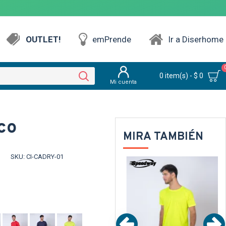
OUTLET!
emPrende
Ir a Diserhome
0 item(s) - $ 0
Mi cuenta
co
MIRA TAMBIÉN
SKU:
CI-CADRY-01
NTE
TEXTTRANSPARENTE
TEXTTRANSPARENTE