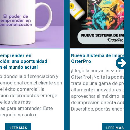
Nuevo Sistema de Impresión DTF
nidad
OtterPro
l
¡Llegó la nueva línea de impresión DTF
nciación y
OtterPro! ¡No te la podés perder! Se
 cliente son
trata de una gama de productos
, la
altamente innovadores diseñada para
os emerge
aprovechar al máximo las posibilidades
de impresión directa sobre film. En
r. Este
Disershop, podrás encontrar todo..
..
LEER MÁS