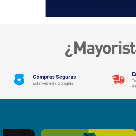
E
Compras Seguras
To
Esta web está protegida
de