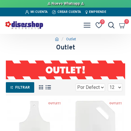
⚠️ Nuevo Whatsapp ⚠️
MI CUENTA
CREAR CUENTA
EMPRENDE
0
0
Outlet
Outlet
FILTRAR
OUT
OUT