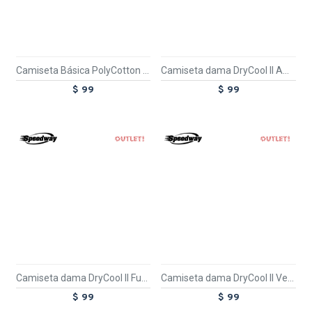
Camiseta Básica PolyCotton Roja
Camiseta dama DryCool II Amarilla Fluo
$ 99
$ 99
OUT
OUT
TEXTTRANSPARENTE
TEXTTRANSPARENTE
Camiseta dama DryCool II Fucsia
Camiseta dama DryCool II Verde Fluo
$ 99
$ 99