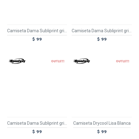
Camiseta Dama Subliprint gris melange/azul
Camiseta Dama Subliprint gris melange/negro
$ 99
$ 99
OUT
OUT
TEXTTRANSPARENTE
TEXTTRANSPARENTE
Camiseta Dama Subliprint gris melange/rojo
Camiseta Drycool Lisa Blanca
$ 99
$ 99