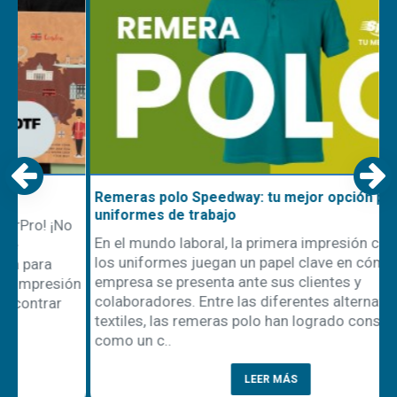
Remeras polo Speedway: tu mejor opción para
uniformes de trabajo
En el mundo laboral, la primera impresión cuenta, y
los uniformes juegan un papel clave en cómo una
empresa se presenta ante sus clientes y
ón
colaboradores. Entre las diferentes alternativas
textiles, las remeras polo han logrado consolidarse
como un c..
LEER MÁS