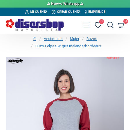
⚠️ Nuevo Whatsapp ⚠️
MI CUENTA
CREAR CUENTA
EMPRENDE
0
0
Vestimenta
Mujer
Buzos
Buzo Felpa SW gris melange/bordeaux
OUT
TEXTTRANSPARENTE