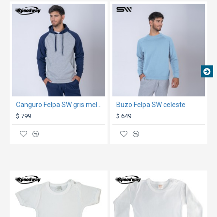
Composición: 60% algodón 40% poliéster. Gramaje:
TEXTTRANSPARENTE
TEXTTRANSPARENTE
280gr
Talle
S
M
L
XL
XXL
Pecho
104
108
112
116
120
(contorno)
Largo
66,5
69
71,5
74
76,5
Canguro Felpa SW gris melange/azul
Buzo Felpa SW celeste
Manga
78
79
80
81
82
$ 799
$ 649
Ancho
43
45
47
49
51
hombros
**Medidas aproximadas, expresadas en
TEXTTRANSPARENTE
TEXTTRANSPARENTE
centímetros**
GARANTÍA:
ver condiciones generales