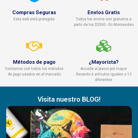
Compras Seguras
Envíos Gratis
Esta web está protegida
Todos los envíos son gratuitos a
partir de los $3500 - En Montevideo
Métodos de pago
¿Mayorista?
Contamos con todos los métodos
Accede al precio por mayor
de pago usados en el mercado
llevando 6 artículos iguales o 12
diferentes
Visita nuestro BLOG!