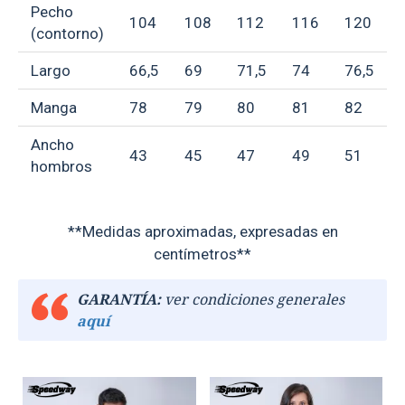
Pecho
104
108
112
116
120
(contorno)
Largo
66,5
69
71,5
74
76,5
Manga
78
79
80
81
82
Ancho
43
45
47
49
51
hombros
**Medidas aproximadas, expresadas en
centímetros**
GARANTÍA:
ver condiciones generales
aquí
TEXTTRANSPARENTE
TEXTTRANSPARENTE