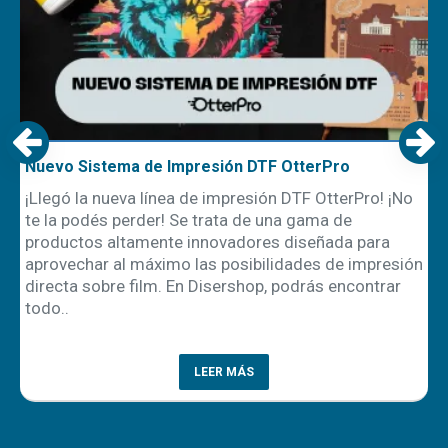
Nuevo Sistema de Impresión DTF OtterPro
R
u
¡Llegó la nueva línea de impresión DTF OtterPro! ¡No
E
te la podés perder! Se trata de una gama de
l
productos altamente innovadores diseñada para
e
aprovechar al máximo las posibilidades de impresión
c
directa sobre film. En Disershop, podrás encontrar
t
todo..
c
LEER MÁS