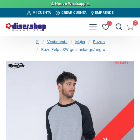
⚠️ Nuevo Whatsapp ⚠️
MI CUENTA
CREAR CUENTA
EMPRENDE
0
0
Vestimenta
Mujer
Buzos
Buzo Felpa SW gris melange/negro
OUT
TEXTTRANSPARENTE