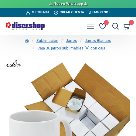
⚠️ Nuevo Whatsapp ⚠️
MI CUENTA
CREAR CUENTA
EMPRENDE
0
0
Sublimación
Jarros
Jarros Blancos
Caja 36 jarros sublimables "A" con caja
TEXTTRANSPARENTE