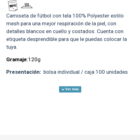
Camiseta de fútbol con tela 100% Polyester estilo
mesh para una mejor respiración de la piel, con
detalles blancos en cuello y costados. Cuenta con
etiqueta desprendible para que le puedas colocar la
tuya.
Gramaje
:
120g
Presentación:
bolsa individual / caja 100 unidades
Talle
S
M
L
XL
XXL
Contorno
96
100
106
114
120
Largo
68
70
74
76
82