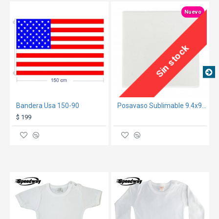
Manga
22
23
24
25
26
Nuevo
**Medidas aproximadas, expresadas en
Sin stock
centímetros**
GARANTÍA:
ver condiciones generales
aquí
Bandera Usa 150-90
Posavaso Sublimable 9.4x9.4cm 4 uni.
$ 199
TEXTTRANSPARENTE
TEXTTRANSPARENTE