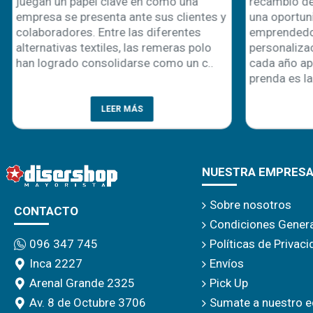
juegan un papel clave en cómo una
recambio de 
empresa se presenta ante sus clientes y
una oportuni
colaboradores. Entre las diferentes
emprendedor
alternativas textiles, las remeras polo
personalizaci
han logrado consolidarse como un c..
cada año apa
prenda es la 
LEER MÁS
NUESTRA EMPRES
Sobre nosotros
CONTACTO
Condiciones Gener
Políticas de Privac
096 347 745
Envíos
Inca 2227
Pick Up
Arenal Grande 2325
Sumate a nuestro e
Av. 8 de Octubre 3706