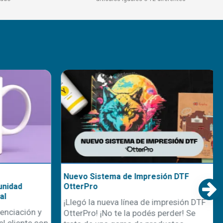
Nuevo Sistema de Impresión DTF
nidad
OtterPro
l
¡Llegó la nueva línea de impresión DTF
nciación y
OtterPro! ¡No te la podés perder! Se
 cliente son