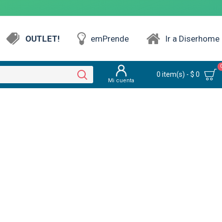
OUTLET!
emPrende
Ir a Diserhome
0 item(s) - $ 0
Mi cuenta