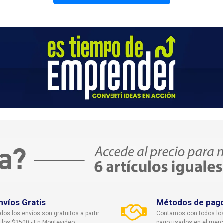
nvíos Gratis
Métodos de pag
dos los envíos son gratuitos a partir
Contamos con todos lo
 los $3500 - En Montevideo
pago usados en el mer