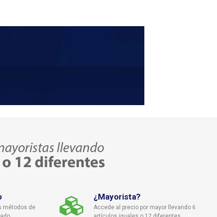
o
¿Mayorista?
s métodos de
Accede al precio por mayor llevando 6
cado
artículos iguales o 12 diferentes