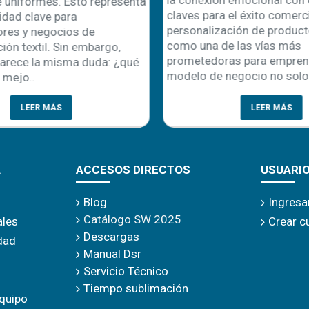
uniformes. Esto representa
claves para el éxito comercial
dad clave para
personalización de product
es y negocios de
como una de las vías más
ón textil. Sin embargo,
prometedoras para emprende
rece la misma duda: ¿qué
modelo de negocio no solo r
mejo..
LEER MÁS
LEER MÁS
A
ACCESOS DIRECTOS
USUARI
Blog
Ingresa
Catálogo SW 2025
ales
Crear c
Descargas
idad
Manual Dsr
Servicio Técnico
Tiempo sublimación
quipo