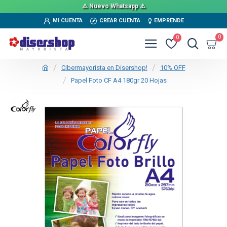
⚠️ Nuevo Whatsapp ⚠️
MI CUENTA
CREAR CUENTA
EMPRENDE
0
0
Cibermayorista en Disershop!
10% OFF
Papel Foto CF A4 180gr 20 Hojas
TEXTTRANSPARENTE