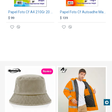
Papel Foto Cf A4 210Gr 20 Hojas
Papel Foto Cf Autoadhe Mate A4 120G 20 Hojas
$ 99
$ 139
TEXTTRANSPARENT
TEXTTRANSPARENTE
Nuevo