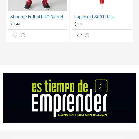
Short de Futbol PRO Niño Negro
Lapicera LS501 Roja
$ 199
$ 10