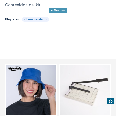
Contenidos del kit:
IN-IMP-F170
Impresora Epson F170 Sublimación
Etiquetas:
Kit emprendedor
Original
SU-PRPLA3838
Prensa 38x38cm Manual
SU-CA06
Cinta de alta temperatura 0,6 cm
PP-PR100
Papel Coteado Mate Presentación A4 100
Hojas
Pack de tintas EXTRA:
IN-TIN-T49M120-BK
Tinta Epson Sub. T49M120
TEXTTRANSPARENTE
140ml Black
IN-TIN-T49M220-CY
Tinta Epson Sub. T49M220
140ml Cyan
IN-TIN-T49M320-MG
Tinta Epson Sub. T49M320
140ml Magenta
IN-TIN-T49M420-YE
Tinta Epson Sub. T49M420
140ml Amarillo