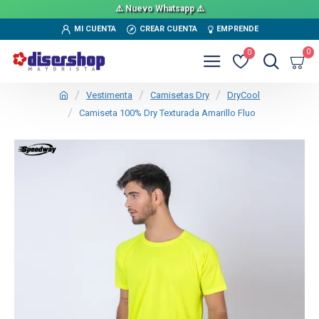
⚠️ Nuevo Whatsapp ⚠️
MI CUENTA
CREAR CUENTA
EMPRENDE
0
0
Vestimenta
Camisetas Dry
DryCool
Camiseta 100% Dry Texturada Amarillo Fluo
TEXTTRANSPARENTE