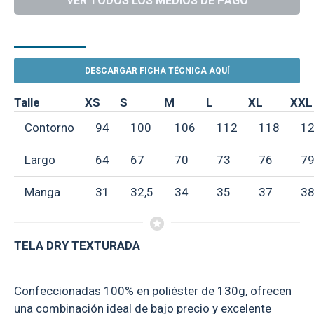
VER TODOS LOS MEDIOS DE PAGO
DESCRIPCIÓN
DESCARGAR FICHA TÉCNICA AQUÍ
Talle
XS
S
M
L
XL
XXL
Contorno
94
100
106
112
118
1
Largo
64
67
70
73
76
7
Manga
31
32,5
34
35
37
38
TELA DRY TEXTURADA
Confeccionadas 100% en poliéster de 130g, ofrecen
una combinación ideal de bajo precio y excelente