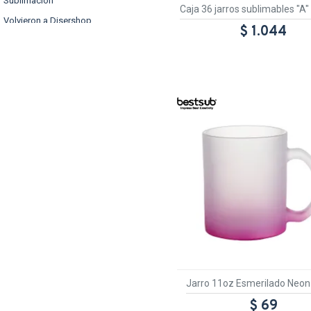
Sublimación
Caja 36 jarros sublimables "A"
Volvieron a Disershop
$ 1.044
TEXTTRANSPARENT
Jarro 11oz Esmerilado Neon
$ 69