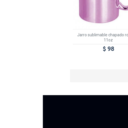
Jarro sublimable chapado r
11oz
$ 98