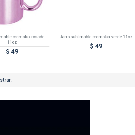
imable cromolux rosado
Jarro sublimable cromolux verde 11oz
11oz
$ 49
$ 49
trar.