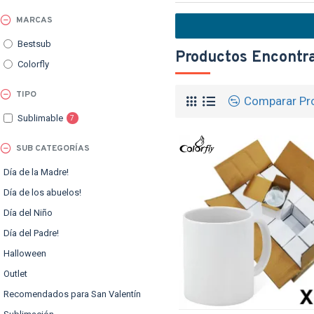
MARCAS
Bestsub
Productos Encontra
Colorfly
TIPO
Comparar Pr
Sublimable
7
TEXTTRANSPAR
SUB CATEGORÍAS
Día de la Madre!
Día de los abuelos!
Día del Niño
Día del Padre!
Halloween
Outlet
Recomendados para San Valentín