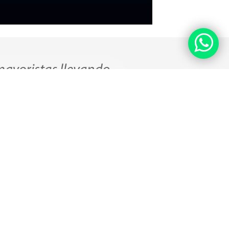
o
¿Mayorista?
s métodos de
Accede al precio por mayor llevando 6
cado
artículos iguales o 12 diferentes