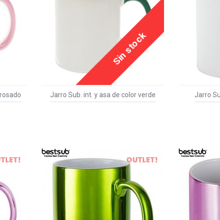
Sin stock
r rosado
Jarro Sub. int. y asa de color verde
Jarro Su
OUT
OUT
TEXTTRANSPARENTE
TEXTTR