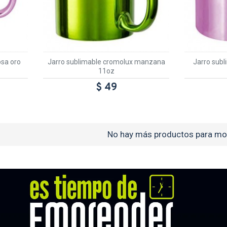
osa oro
Jarro sublimable cromolux manzana
Jarro subl
11oz
$ 49
No hay más productos para mos