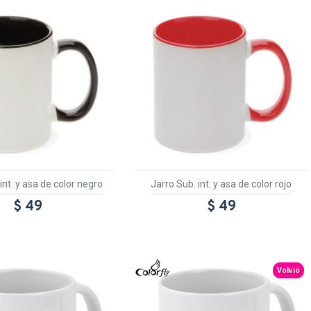
int. y asa de color negro
Jarro Sub. int. y asa de color rojo
$ 49
$ 49
RANSPARENTE
TEXTTRANSPARENT
Volvió