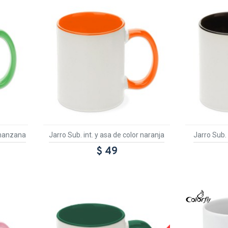
r manzana
Jarro Sub. int. y asa de color naranja
Jarro Sub. 
$ 49
TEXTT