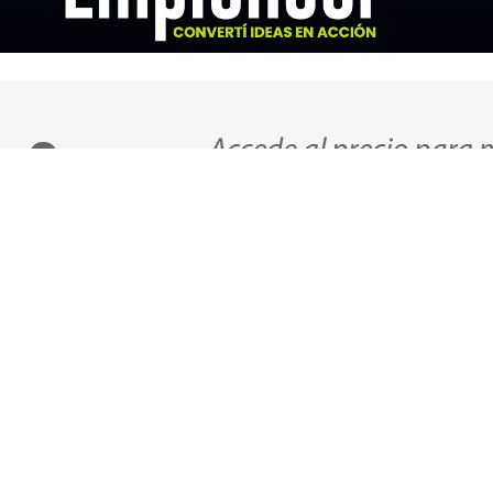
nvíos Gratis
Métodos de pag
dos los envíos son gratuitos a partir
Contamos con todos lo
 los $3500 - En Montevideo
pago usados en el mer
Visita nuestro BLOG!