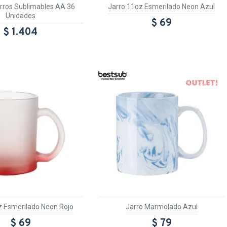
rros Sublimables AA 36
Jarro 11oz Esmerilado Neon Azul
Unidades
$ 69
$ 1.404
OUT
ANSPARENTE
TEXTTRANSPARENTE
z Esmerilado Neon Rojo
Jarro Marmolado Azul
$ 69
$ 79