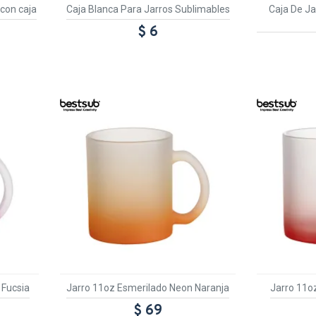
 con caja
Caja Blanca Para Jarros Sublimables
Caja De Ja
$ 6
E
TEXTTRANSPARENTE
TEXTTR
 Fucsia
Jarro 11oz Esmerilado Neon Naranja
Jarro 11o
$ 69