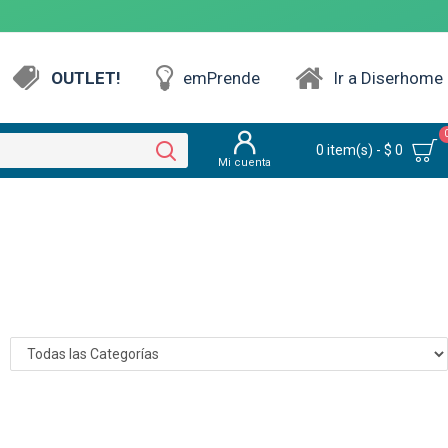
OUTLET!
emPrende
Ir a Diserhome
0 item(s) - $ 0
Mi cuenta