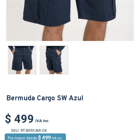
Bermuda Cargo SW Azul
$ 499
IVA Inc.
SKU:
RT-BERCAR-04
$ 499
Por mayor desde
IVA inc.