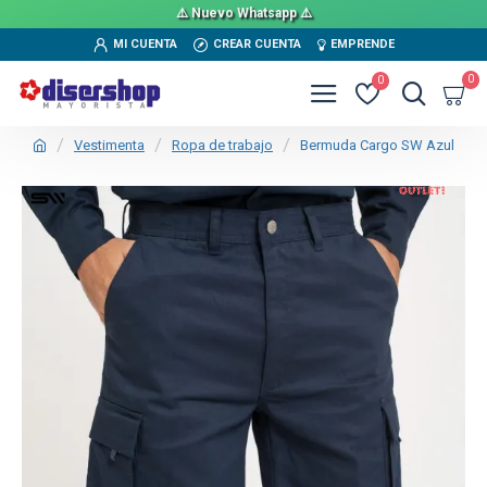
⚠️ Nuevo Whatsapp ⚠️
MI CUENTA
CREAR CUENTA
EMPRENDE
0
0
Vestimenta
Ropa de trabajo
Bermuda Cargo SW Azul
OUT
TEXTTRANSPARENTE