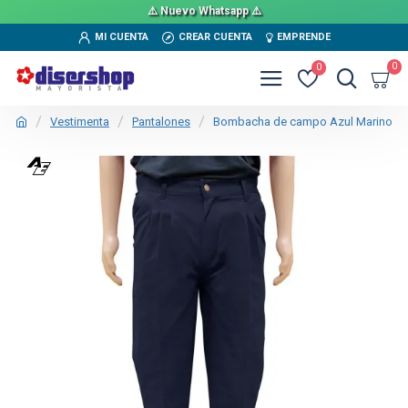
⚠️ Nuevo Whatsapp ⚠️
MI CUENTA
CREAR CUENTA
EMPRENDE
0
0
Vestimenta
Pantalones
Bombacha de campo Azul Marino
TEXTTRANSPARENTE