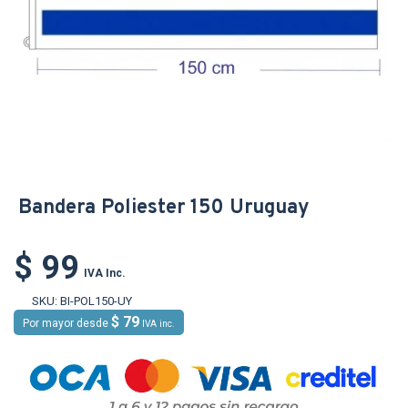
Bandera Poliester 150 Uruguay
$ 99
IVA Inc.
SKU:
BI-POL150-UY
$ 79
Por mayor desde
IVA inc.