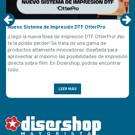
Remeras polo Speedway: tu mejor opción para
uniformes de trabajo
o
En el mundo laboral, la primera impresión cuenta, y
los uniformes juegan un papel clave en cómo una
empresa se presenta ante sus clientes y
ón
colaboradores. Entre las diferentes alternativas
textiles, las remeras polo han logrado consolidarse
como un c..
LEER MÁS