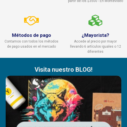
partir de los $3500 - En Montevideo
Métodos de pago
¿Mayorista?
Contamos con todos los métodos
Accede al precio por mayor
de pago usados en el mercado
llevando 6 artículos iguales o 12
diferentes
Visita nuestro BLOG!