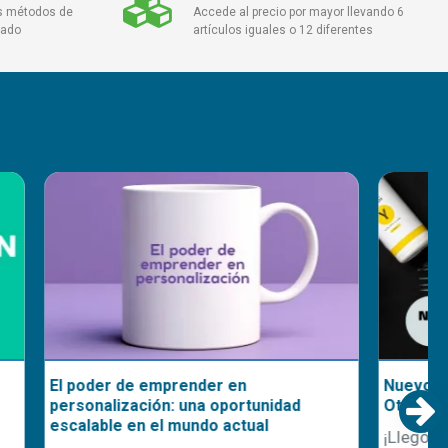
s métodos de
Accede al precio por mayor llevando 6
cado
artículos iguales o 12 diferentes
Nuevo Sistema de Impresión DTF
nidad
OtterPro
l
¡Llegó la nueva línea de impresión DTF