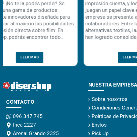
impresión cuenta, y los uniformes
comienza ta
juegan un papel clave en cómo una
recambio de 
empresa se presenta ante sus clientes y
una oportuni
colaboradores. Entre las diferentes
emprendedor
alternativas textiles, las remeras polo
personalizaci
han logrado consolidarse como un c..
cada año apa
prenda es la 
LEER MÁS
NUESTRA EMPRES
Sobre nosotros
CONTACTO
Condiciones Gener
Políticas de Privac
096 347 745
Envíos
Inca 2227
Pick Up
Arenal Grande 2325