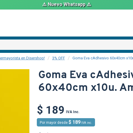
⚠️ Nuevo Whatsapp ⚠️
ermayorista en Disershop!
3% OFF
Goma Eva cAdhesivo 60x40cm x10u.
Goma Eva cAdhesi
60x40cm x10u. Am
TEXTTRANS
$ 189
IVA Inc.
$ 189
Por mayor desde
IVA inc.