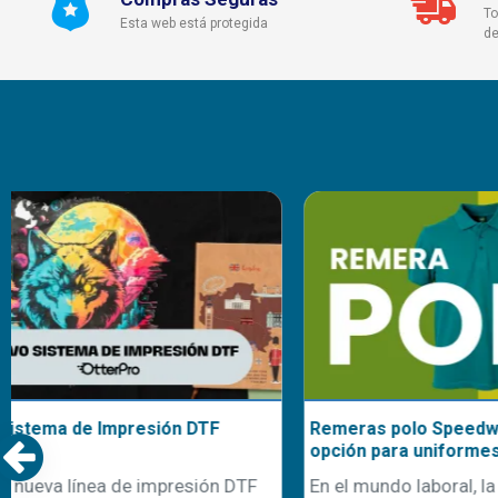
To
Esta web está protegida
de
Remeras polo Speedway: tu mejor
Nuestra cami
opción para uniformes de trabajo
uniformes d
En el mundo laboral, la primera
Con la llegad