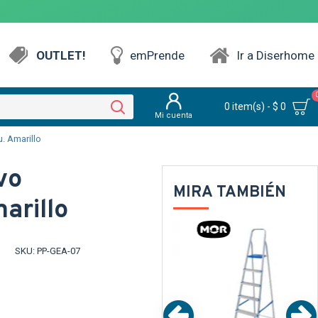
OUTLET!
emPrende
Ir a Diserhome
0 item(s) - $ 0
Mi cuenta
 Amarillo
vo
MIRA TAMBIÉN
arillo
PARENTE
TEXTTRANSPARENTE
TEXTTRANSPAR
SKU:
PP-GEA-07