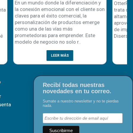
nciación y
OtterPro! ¡No te la podés perder! Se
 cliente son
trata de una gama de productos
, la
altamente innovadores diseñada para
os emerge
aprovechar al máximo las posibilidades
de impresión directa sobre film. En
r. Este
Disershop, podrás encontrar todo..
..
LEER MÁS
O
Recibí todas nuestras
novedades en tu correo.
r
Sumate a nuestro newsletter y no te pierdas
uenta
nada.