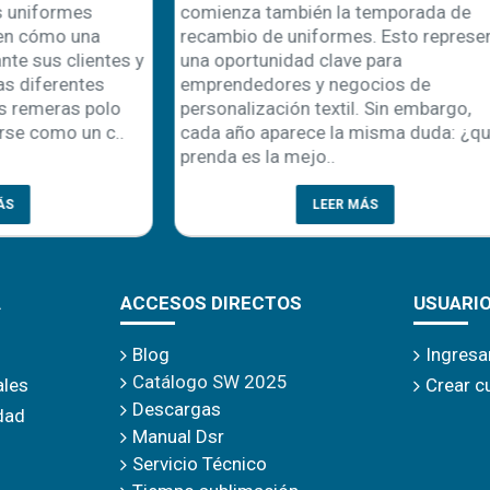
En un mundo donde la difere
mbién la temporada de
la conexión emocional con el
uniformes. Esto representa
claves para el éxito comercial
dad clave para
personalización de product
es y negocios de
como una de las vías más
ón textil. Sin embargo,
prometedoras para emprende
rece la misma duda: ¿qué
modelo de negocio no solo r
mejo..
LEER MÁS
LEER MÁS
A
ACCESOS DIRECTOS
USUARI
Blog
Ingresa
Catálogo SW 2025
ales
Crear c
Descargas
idad
Manual Dsr
Servicio Técnico