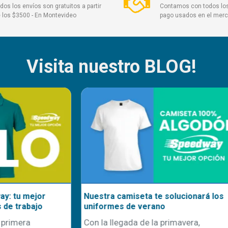
dos los envíos son gratuitos a partir
Contamos con todos lo
 los $3500 - En Montevideo
pago usados en el mer
Visita nuestro BLOG!
seta te solucionará los
El poder de emprender en
e verano
personalización: una oportu
escalable en el mundo actua
a de la primavera,