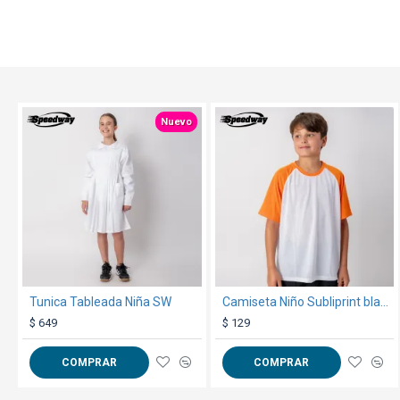
TEXTTRANSPARENTE
TEXTTRANSPARENTE
Nuevo
Tunica Tableada Niña SW
Camiseta Niño Subliprint blanco/naranja
$ 649
$ 129
COMPRAR
COMPRAR