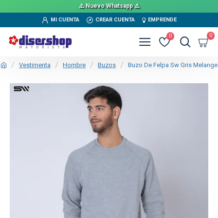
⚠️ Nuevo Whatsapp ⚠️
MI CUENTA
CREAR CUENTA
EMPRENDE
0
0
Vestimenta
Hombre
Buzos
Buzo De Felpa Sw Gris Melange
TEXTTRANSPARENTE