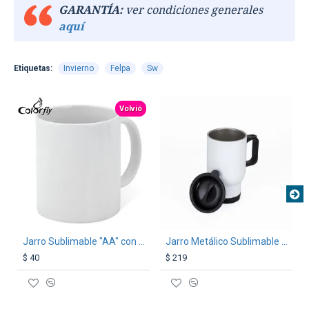
GARANTÍA:
ver condiciones generales
aquí
Etiquetas:
Invierno
Felpa
Sw
TEXTTRANSPARENTE
Volvió
Jarro Sublimable "AA" con caja
Jarro Metálico Sublimable Blanco
$ 40
$ 219