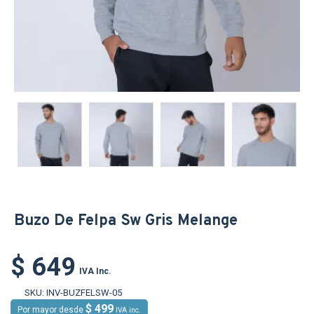
Buzo De Felpa Sw Gris Melange
$ 649
IVA Inc.
SKU:
INV-BUZFELSW-05
$ 499
Por mayor desde
IVA inc.