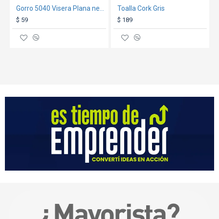
Gorro 5040 Visera Plana negro/rojo
Toalla Cork Gris
$ 59
$ 189