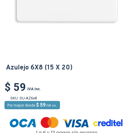
Azulejo 6X8 (15 X 20)
$ 59
IVA Inc.
SKU:
SU-AZ6x8
$ 59
Por mayor desde
IVA inc.