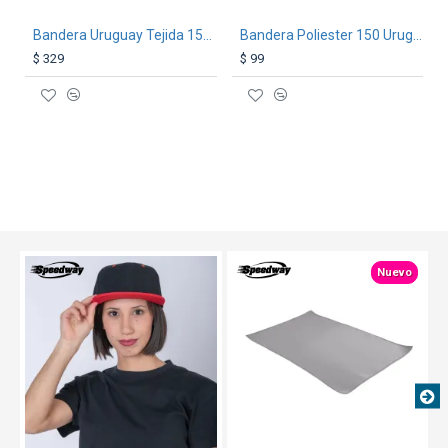
Bandera Uruguay Tejida 150-90
Bandera Poliester 150 Uruguay
$ 329
$ 99
TEXTTRANSPARENTE
TEXTTRANSPARENTE
Nuevo