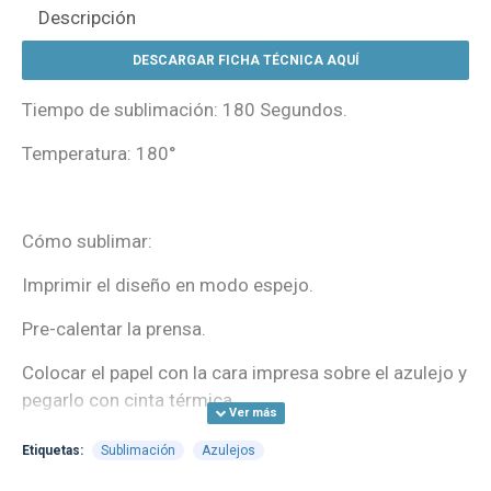
Descripción
DESCARGAR FICHA TÉCNICA AQUÍ
Tiempo de sublimación: 180 Segundos.
Temperatura: 180°
Cómo sublimar:
Imprimir el diseño en modo espejo.
Pre-calentar la prensa.
Colocar el papel con la cara impresa sobre el azulejo y
pegarlo con cinta térmica.
Cerrar y ajustar la prensa.
Etiquetas:
Sublimación
Azulejos
Retirar el azulejo de la prensa y retirar el papel