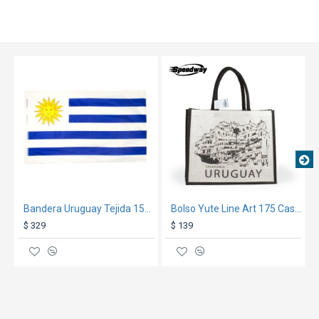
cuidadosamente
Dejar enfriar.
TEXTTRANSPARENTE
GARANTÍA:
ver condiciones generales
aquí
Bandera Uruguay Tejida 150-90
Bolso Yute Line Art 175 Casapueblo
$ 329
$ 139