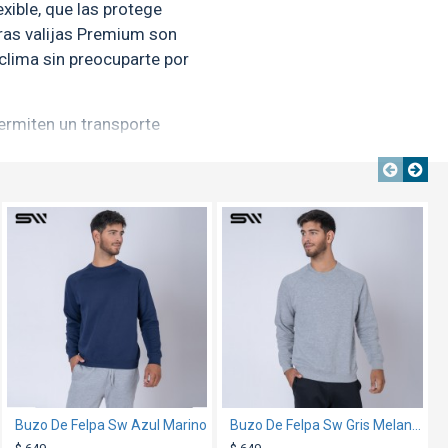
exible, que las protege
ras valijas Premium son
clima sin preocuparte por
ermiten un transporte
 Están pensadas para ser
icies. La manija cuenta con
pta a tu altura y botón de
OUT
TEXTTRANSPARENTE
TEXTTRANSPARENTE
TEXTTRANSPARENTE
ja pone primero tu
s Valijas Premium cuentan
años, de los cuales dos
permiten organizar tu ropa
 ¡Organizar tus
Buzo De Felpa Sw Azul Marino
Camiseta Básica PolyCotton Azul francia
Buzo De Felpa Sw Gris Melange