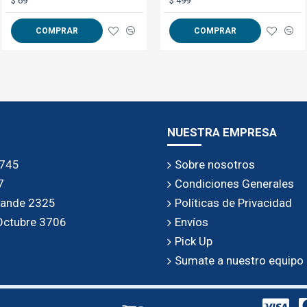
$ 69
$ 229
$ 499
Medidas:
COMPRAR
COMPRAR
COMPRAR
20" (Carry On), Altura 58cm, Ancho 35cm
Peso: 2,4kg
Como configurar la cerradura
NUESTRA EMPRESA
 745
Sobre nosotros
7
Condiciones Generales
rande 2325
Políticas de Privacidad
 Octubre 3706
Envíos
Pick Up
Sumate a nuestro equipo