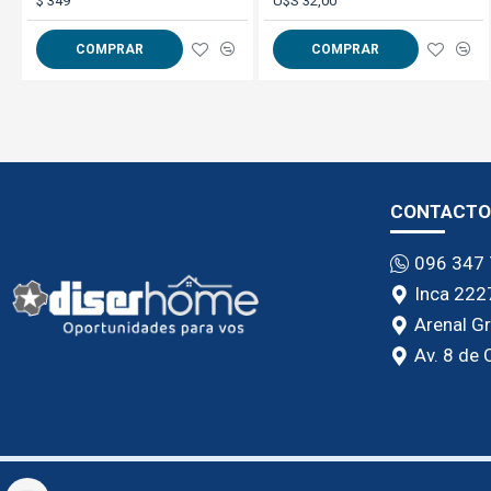
$ 349
U$S 32,00
COMPRAR
COMPRAR
CONTACTO
096 347
Inca 222
Arenal G
Av. 8 de