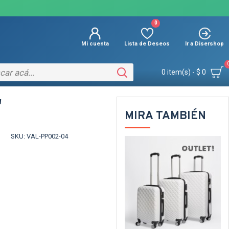
0
Mi cuenta
Lista de Deseos
Ir a Disershop
0 item(s) - $ 0
"
MIRA TAMBIÉN
SKU:
VAL-PP002-04
OUT