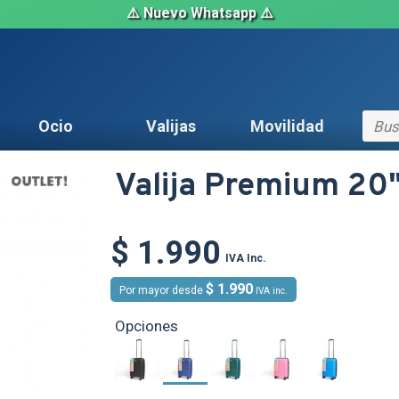
⚠️ Nuevo Whatsapp ⚠️
Ocio
Valijas
Movilidad
OUT
Valija Premium 20
$ 1.990
IVA Inc.
$ 1.990
Por mayor desde
IVA inc.
Opciones