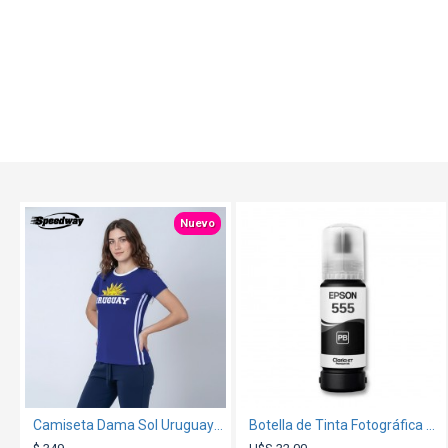
TEXTTRANSPARENTE
Nuevo
Camiseta Dama Sol Uruguay Azul
Botella de Tinta Fotográfica Epson T555 Negra