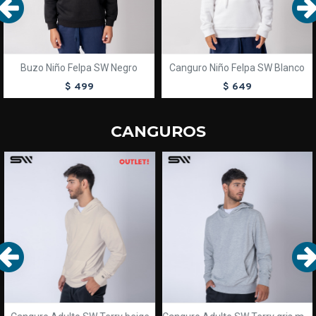
Buzo Niño Felpa SW Negro
Canguro Niño Felpa SW Blanco
$ 499
$ 649
CANGUROS
OUT
TEXTTRANSPARENTE
TEXTTRANSPARENTE