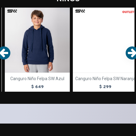
OUT
TEXTTRANSPARENTE
TEXTTRANSPARENTE
Canguro Niño Felpa SW Azul
Canguro Niño Felpa SW Naranja
$ 649
$ 299