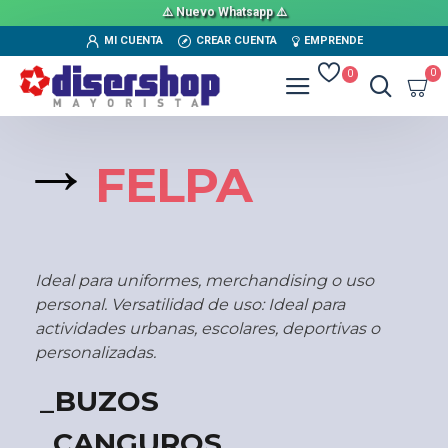
⚠️ Nuevo Whatsapp ⚠️
MI CUENTA
CREAR CUENTA
EMPRENDE
0
0
→
FELPA
Ideal para uniformes, merchandising o uso
personal. Versatilidad de uso: Ideal para
actividades urbanas, escolares, deportivas o
personalizadas.
_BUZOS
_CANGUROS