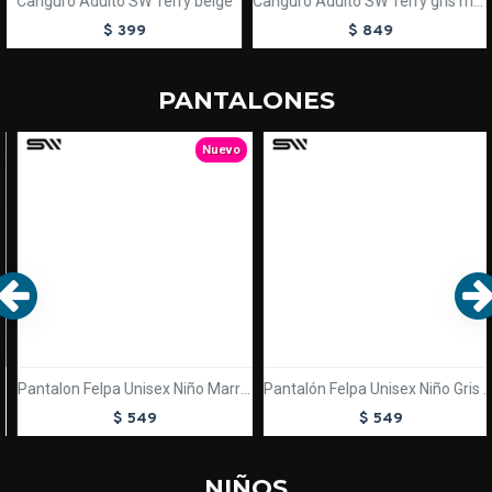
Canguro Adulto SW Terry beige
Canguro Adulto SW Terry gris melange
$ 399
$ 849
PANTALONES
TEXTTRANSPARENTE
TEXTTRANSPARENTE
Nuevo
Pantalon Felpa Unisex Niño Marron
Pantalón Felpa Unisex Niño Gris Melange
$ 549
$ 549
NIÑOS