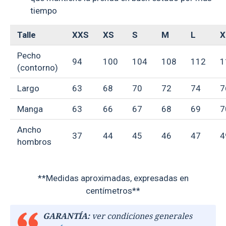
tiempo
Talle
XXS
XS
S
M
L
X
Pecho
94
100
104
108
112
1
(contorno)
Largo
63
68
70
72
74
7
Manga
63
66
67
68
69
7
Ancho
37
44
45
46
47
4
hombros
**Medidas aproximadas, expresadas en
centímetros**
GARANTÍA:
ver condiciones generales