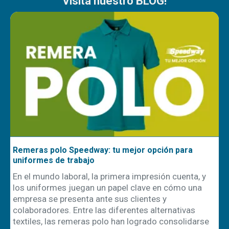
Visita nuestro BLOG!
Remeras polo Speedway: tu mejor opción para
N
uniformes de trabajo
v
En el mundo laboral, la primera impresión cuenta, y
C
los uniformes juegan un papel clave en cómo una
t
empresa se presenta ante sus clientes y
r
colaboradores. Entre las diferentes alternativas
e
textiles, las remeras polo han logrado consolidarse
S