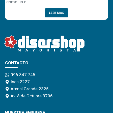
como un c..
p
LEER MÁS
CONTACTO
096 347 745
Inca 2227
Arenal Grande 2325
Av. 8 de Octubre 3706
NUESTRA EMPRESA