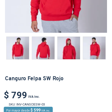
Canguro Felpa SW Rojo
$ 799
IVA Inc.
SKU:
INV-CANSCIESW-03
$ 599
Por mayor desde
IVA inc.