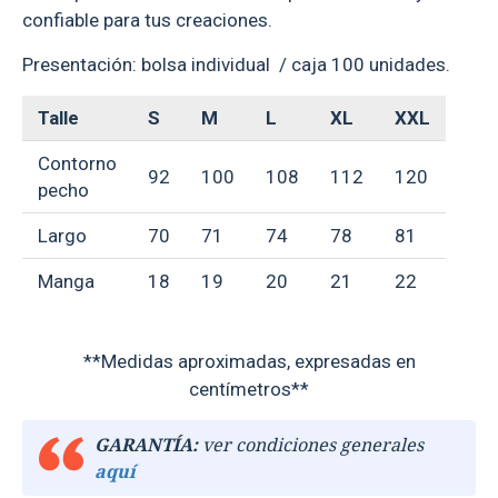
confiable para tus creaciones.
Presentación: bolsa individual / caja 100 unidades.
Talle
S
M
L
XL
XXL
Contorno
92
100
108
112
120
pecho
Largo
70
71
74
78
81
Manga
18
19
20
21
22
**Medidas aproximadas, expresadas en
centímetros**
GARANTÍA:
ver condiciones generales
aquí