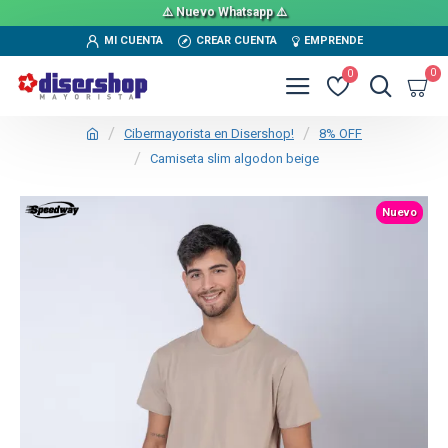
⚠️ Nuevo Whatsapp ⚠️
MI CUENTA
CREAR CUENTA
EMPRENDE
0
0
Cibermayorista en Disershop!
8% OFF
Camiseta slim algodon beige
TEXTTRANSPARENTE
Nuevo