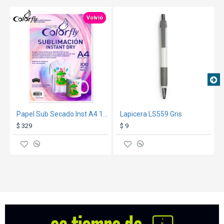
TEXTTRANSPARENTE
Volvió
Papel Sub Secado Inst A4 100 Hojas
Lapicera LS559 Gris
$ 329
$ 9