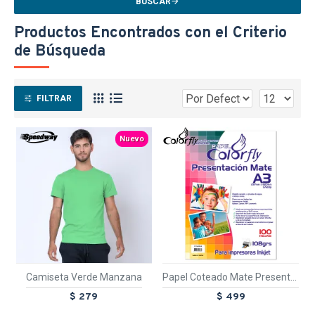
BUSCAR
Productos Encontrados con el Criterio
de Búsqueda
FILTRAR
TEXTTRANSPARE
TEXTTRANSPARENTE
Nuevo
Camiseta Verde Manzana
Papel Coteado Mate Presentacion A3 100 Hojas
$ 279
$ 499