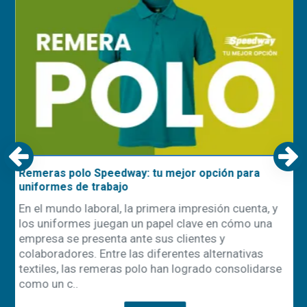
Remeras polo Speedway: tu mejor opción para
uniformes de trabajo
En el mundo laboral, la primera impresión cuenta, y
los uniformes juegan un papel clave en cómo una
empresa se presenta ante sus clientes y
ón
colaboradores. Entre las diferentes alternativas
textiles, las remeras polo han logrado consolidarse
como un c..