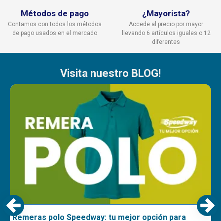
Métodos de pago
¿Mayorista?
Contamos con todos los métodos
Accede al precio por mayor
de pago usados en el mercado
llevando 6 artículos iguales o 12
diferentes
Visita nuestro BLOG!
Remeras polo Speedway: tu mejor opción para