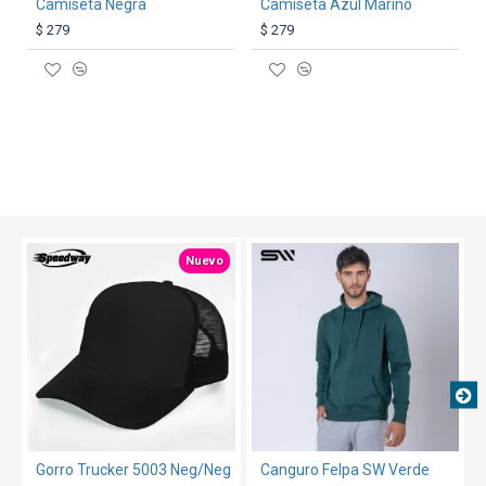
Camiseta Negra
Camiseta Azul Marino
$ 279
$ 279
TEXTTRANSPARENTE
TEXTTRANSPARENTE
Nuevo
Gorro Trucker 5003 Neg/Neg
Canguro Felpa SW Verde