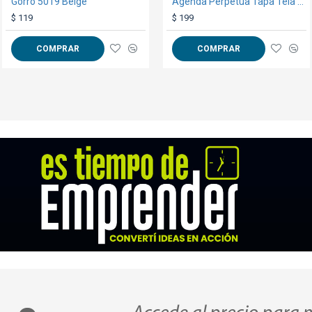
Gorro 5019 Beige
Neceser DSR64 Negro
Agenda Perpetua Tapa Tela Sublimable
250g
$ 119
$ 129
$ 199
------------------------------------------
COMPRAR
COMPRAR
COMPRAR
Ajustes de la plancha:
Temperatura: 180ºC
Presión: Media
Tiempo: 100 segundos.
*Nota: Los tiempos marcados son meramen
------------------------------------------
Impresión:
Modo espejo.
------------------------------------------