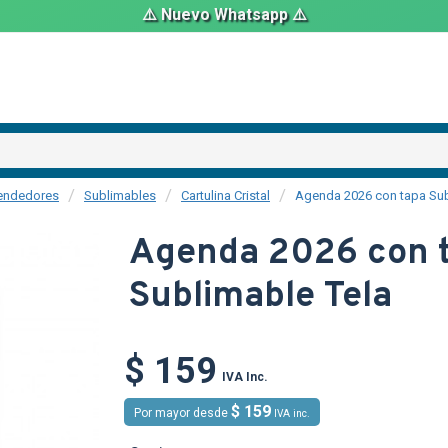
⚠️ Nuevo Whatsapp ⚠️
endedores
Sublimables
Cartulina Cristal
Agenda 2026 con tapa Sub
Agenda 2026 con 
Sublimable Tela
TEXTTRANSPARENTE
TEXTTRANSP
$ 159
IVA Inc.
$ 159
Por mayor desde
IVA inc.