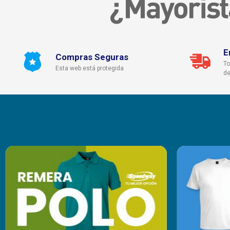
E
Compras Seguras
To
Esta web está protegida
de