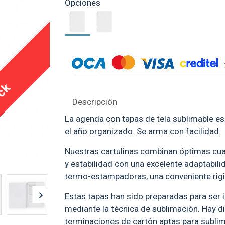
Opciones
Caja Sublimable CORAZON
Agenda Perpetua Tapa
10 unidades
Sublimable
$ 89
$ 199
ock
Descripción
La agenda con tapas de tela sublimable e
el año organizado. Se arma con facilidad.
Nuestras cartulinas combinan óptimas cual
y estabilidad con una excelente adaptabilid
termo-estampadoras, una conveniente rig
Estas tapas han sido preparadas para ser
mediante la técnica de sublimación. Hay d
terminaciones de cartón aptas para subli