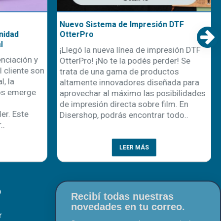
a que la almohadilla
Nuevo Sistema de Impresión DTF
nidad
OtterPro
l
¡Llegó la nueva línea de impresión DTF
nciación y
OtterPro! ¡No te la podés perder! Se
 cliente son
trata de una gama de productos
, la
altamente innovadores diseñada para
os emerge
aprovechar al máximo las posibilidades
de impresión directa sobre film. En
r. Este
Disershop, podrás encontrar todo..
..
LEER MÁS
O
Recibí todas nuestras
novedades en tu correo.
r