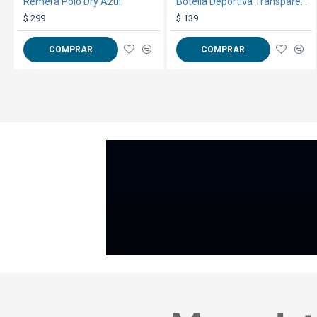
Remera Polo Dry Azul
Botella Deportiva Transparente 500ml Naranja
$ 299
$ 139
COMPRAR
COMPRAR