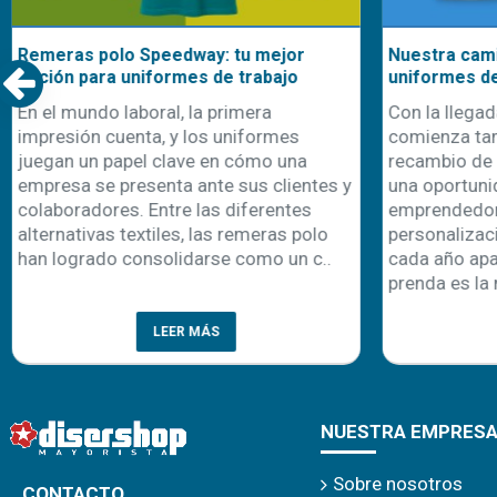
Remeras polo Speedway: tu mejor
Nuestra cami
opción para uniformes de trabajo
uniformes d
En el mundo laboral, la primera
Con la llegad
impresión cuenta, y los uniformes
comienza ta
juegan un papel clave en cómo una
recambio de 
empresa se presenta ante sus clientes y
una oportuni
colaboradores. Entre las diferentes
emprendedor
alternativas textiles, las remeras polo
personalizaci
han logrado consolidarse como un c..
cada año apa
prenda es la 
LEER MÁS
NUESTRA EMPRES
Sobre nosotros
CONTACTO