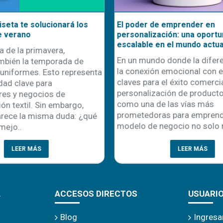
ciérrala vacía durante 50/60 segundos par
inferior aumente su temperatura.
seta te solucionará los
El poder de emprender en
e verano
personalización: una oportu
escalable en el mundo actua
a de la primavera,
En un mundo donde la difere
mbién la temporada de
la conexión emocional con el
uniformes. Esto representa
claves para el éxito comercial
dad clave para
personalización de product
es y negocios de
como una de las vías más
ón textil. Sin embargo,
prometedoras para emprende
rece la misma duda: ¿qué
modelo de negocio no solo r
mejo..
LEER MÁS
LEER MÁS
A
ACCESOS DIRECTOS
USUARI
Blog
Ingresa