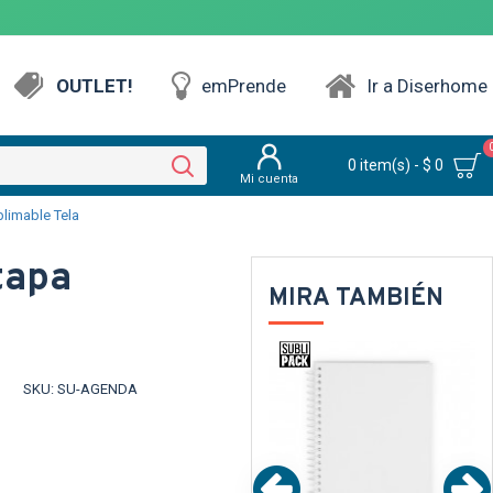
OUTLET!
emPrende
Ir a Diserhome
0 item(s) - $ 0
Mi cuenta
limable Tela
tapa
MIRA TAMBIÉN
ARENTE
TEXTTRANSPARENTE
TEXTTRANSPARE
SKU:
SU-AGENDA