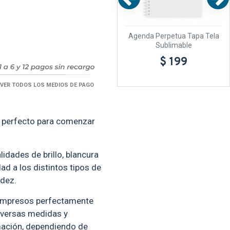
 Tela
Caja Sublimable CORAZON
Agenda Perpetua Tapa Tela
10 unidades
Sublimable
$ 89
$ 199
VER TODOS LOS MEDIOS DE PAGO
s perfecto para comenzar
idades de brillo, blancura
ad a los distintos tipos de
idez.
 impresos perfectamente
iversas medidas y
mación, dependiendo de