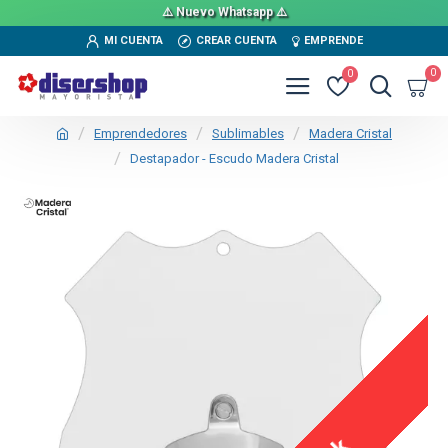
⚠️ Nuevo Whatsapp ⚠️
MI CUENTA
CREAR CUENTA
EMPRENDE
0
0
Emprendedores
Sublimables
Madera Cristal
Destapador - Escudo Madera Cristal
TEXTTRANSPARENTE