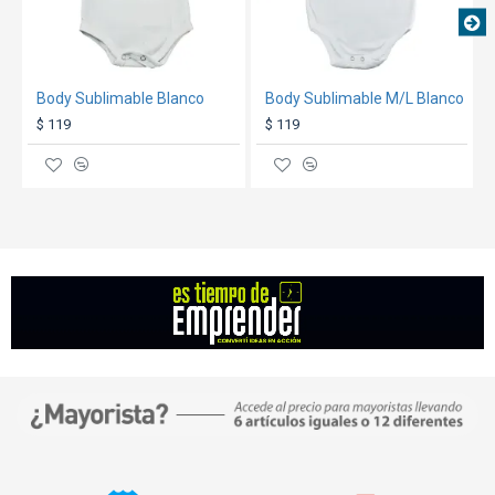
**Medidas aproximadas, expresadas en
centímetros**
Body Sublimable Blanco
Body Sublimable M/L Blanco
$ 119
$ 119
GARANTÍA:
ver condiciones generales
aquí