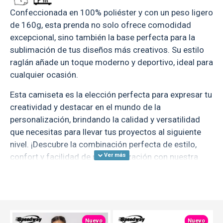
Confeccionada en 100% poliéster y con un peso ligero
de 160g, esta prenda no solo ofrece comodidad
excepcional, sino también la base perfecta para la
sublimación de tus diseños más creativos. Su estilo
raglán añade un toque moderno y deportivo, ideal para
cualquier ocasión.
Esta camiseta es la elección perfecta para expresar tu
creatividad y destacar en el mundo de la
personalización, brindando la calidad y versatilidad
que necesitas para llevar tus proyectos al siguiente
nivel. ¡Descubre la combinación perfecta de estilo,
confort y facilidad de personalización con nuestra
camiseta raglán para sublimación!
Presentación : bolsa individual / caja 100 unidades.
TEXTTRANSPARENTE
TEXTTRANSPARENTE
Nuevo
Nuevo