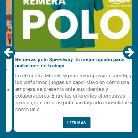
Remeras polo Speedway: tu mejor opción para
uniformes de trabajo
En el mundo laboral, la primera impresión cuenta, y
los uniformes juegan un papel clave en cómo una
empresa se presenta ante sus clientes y
ón
colaboradores. Entre las diferentes alternativas
textiles, las remeras polo han logrado consolidarse
como un c..
LEER MÁS