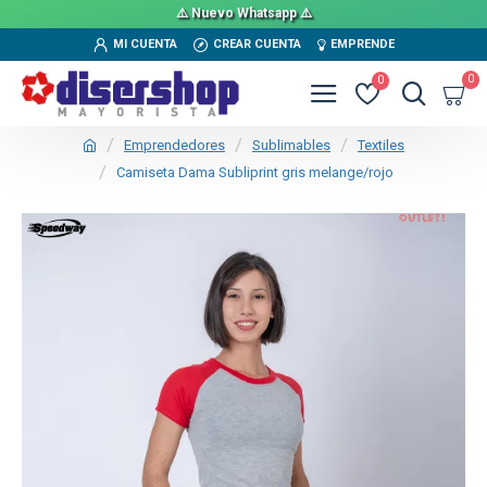
⚠️ Nuevo Whatsapp ⚠️
MI CUENTA
CREAR CUENTA
EMPRENDE
0
0
Emprendedores
Sublimables
Textiles
Camiseta Dama Subliprint gris melange/rojo
OUT
TEXTTRANSPARENTE