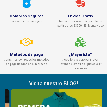
Compras Seguras
Envíos Gratis
Esta web está protegida
Todos los envíos son gratuitos a
partir de los $3500 - En Montevideo
Métodos de pago
¿Mayorista?
Contamos con todos los métodos
Accede al precio por mayor
de pago usados en el mercado
llevando 6 artículos iguales o 12
diferentes
Visita nuestro BLOG!