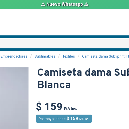
⚠️ Nuevo Whatsapp ⚠️
Emprendedores
Sublimables
Textiles
Camiseta dama Subliprint II
Camiseta dama Subl
Blanca
TEXTTRANSPARE
$ 159
IVA Inc.
$ 159
Por mayor desde
IVA inc.