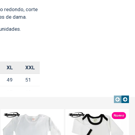
lo redondo, corte
les de dama.
 unidades.
XL
XXL
49
51
67
69
18.5
19.5
TEXTTRANSPARENTE
TEXTTRANSPARENTE
TEXTTRANSPARENTE
Nuevo