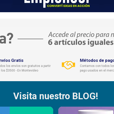
nvíos Gratis
Métodos de pag
dos los envíos son gratuitos a partir
Contamos con todos lo
 los $3500 - En Montevideo
pago usados en el mer
Visita nuestro BLOG!