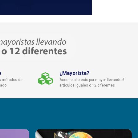
o
¿Mayorista?
s métodos de
Accede al precio por mayor llevando 6
cado
artículos iguales o 12 diferentes