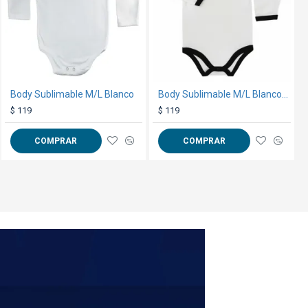
Cubrepiscina Mor 1500 Litros
Body Sublimable M/L Blanco
Body Sublimable M/L Blanco/Negro
$ 769
$ 119
$ 119
 la camiseta y pegarlo con
COMPRAR
COMPRAR
COMPRAR
 el papel cuidadosamente
s en centímetros**
erales
aquí