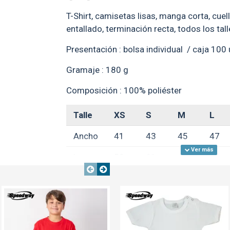
T-Shirt, camisetas lisas, manga corta, cuel
entallado, terminación recta, todos los tal
Presentación : bolsa individual / caja 100
Gramaje : 180 g
Composición : 100% poliéster
Talle
XS
S
M
L
Ancho
41
43
45
47
Largo
59
61
63
65
Manga
14.5
15.5
16.5
17.5
TEXTTRANSPARENTE
TEXTTRANSPARENTE
SALE
TEXTTRANSPARENTE
Cómo sublimar: