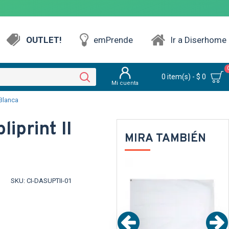
OUTLET!
emPrende
Ir a Diserhome
0 item(s) - $ 0
Mi cuenta
 Blanca
iprint II
MIRA TAMBIÉN
NTE
TEXTTRANSPARENTE
SKU:
CI-DASUPTII-01