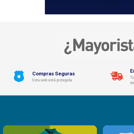
E
Compras Seguras
To
Esta web está protegida
de