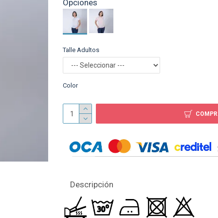
Opciones
Body Sublimable M/L B
$ 119
Talle Adultos
Color
COMPR
Descripción