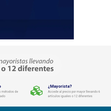
o
¿Mayorista?
s métodos de
Accede al precio por mayor llevando 6
cado
artículos iguales o 12 diferentes