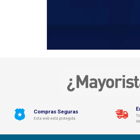
E
Compras Seguras
To
Esta web está protegida
de