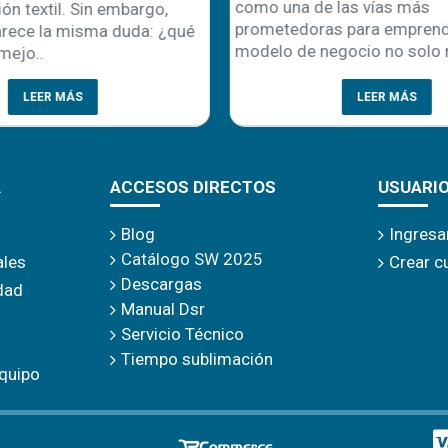
como una de las vías más
ón textil. Sin embargo,
prometedoras para emprende
rece la misma duda: ¿qué
modelo de negocio no solo r
mejo..
LEER MÁS
LEER MÁS
A
ACCESOS DIRECTOS
USUARI
Blog
Ingresa
Catálogo SW 2025
ales
Crear c
Descargas
idad
Manual Dsr
Servicio Técnico
Tiempo sublimación
quipo