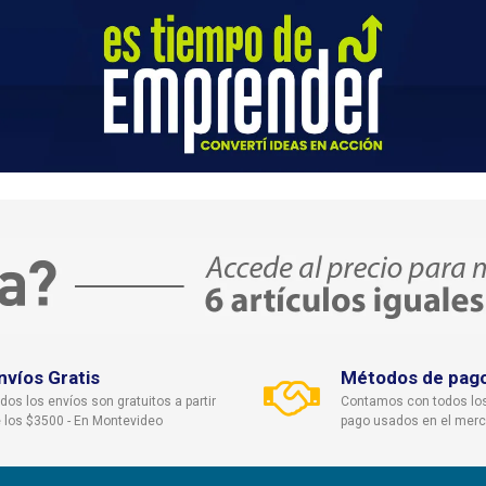
nvíos Gratis
Métodos de pag
dos los envíos son gratuitos a partir
Contamos con todos lo
 los $3500 - En Montevideo
pago usados en el mer