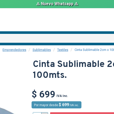
⚠️ Nuevo Whatsapp ⚠️
Emprendedores
Sublimables
Textiles
Cinta Sublimable 2cm x 10
Cinta Sublimable 
100mts.
TEXTTRANSPARE
$ 699
IVA Inc.
$ 699
Por mayor desde
IVA inc.