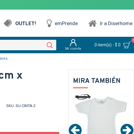
OUTLET!
emPrende
Ir a Diserhome
0 item(s) - $ 0
Mi cuenta
0mts.
2cm x
MIRA TAMBIÉN
NTE
TEXTTRANSPARENTE
SKU:
SU-CINTA-2