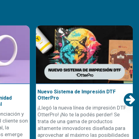
Nuevo Sistema de Impresión DTF
nidad
OtterPro
l
¡Llegó la nueva línea de impresión DTF
nciación y
OtterPro! ¡No te la podés perder! Se
 cliente son
trata de una gama de productos
, la
altamente innovadores diseñada para
os emerge
aprovechar al máximo las posibilidades