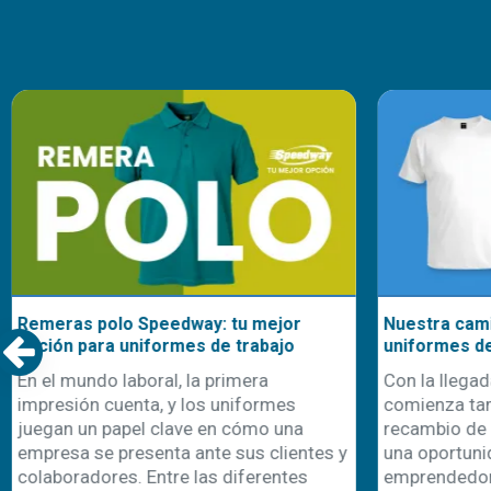
Remeras polo Speedway: tu mejor
Nuestra cami
opción para uniformes de trabajo
uniformes d
En el mundo laboral, la primera
Con la llegad
impresión cuenta, y los uniformes
comienza ta
juegan un papel clave en cómo una
recambio de 
empresa se presenta ante sus clientes y
una oportuni
colaboradores. Entre las diferentes
emprendedor