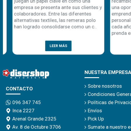
juegan un papel clave en cómo una
recambio de 
empresa se presenta ante sus clientes y
una oportuni
colaboradores. Entre las diferentes
emprendedor
alternativas textiles, las remeras polo
personalizaci
han logrado consolidarse como un c..
cada año apa
prenda es la 
LEER MÁS
NUESTRA EMPRES
Sobre nosotros
CONTACTO
Condiciones Gener
Políticas de Privac
096 347 745
Envíos
Inca 2227
Pick Up
Arenal Grande 2325
Sumate a nuestro e
Av. 8 de Octubre 3706