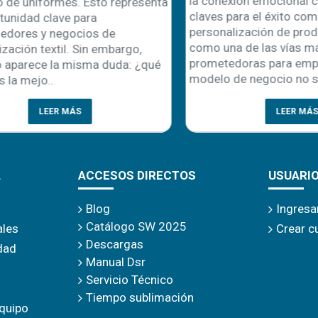
la conexión emocional con el
uniformes. Esto representa
claves para el éxito comercial
dad clave para
personalización de product
es y negocios de
como una de las vías más
ón textil. Sin embargo,
prometedoras para emprende
rece la misma duda: ¿qué
modelo de negocio no solo r
mejo..
LEER MÁS
LEER MÁS
A
ACCESOS DIRECTOS
USUARI
Blog
Ingresa
Catálogo SW 2025
ales
Crear c
Descargas
idad
Manual Dsr
Servicio Técnico
Tiempo sublimación
quipo