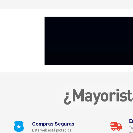
E
Compras Seguras
To
Esta web está protegida
de