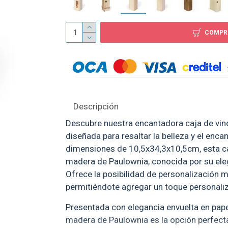
COMPR
Caja de Pino para Vin
10x10x35cm
$ 399
Descripción
Descubre nuestra encantadora caja de vin
diseñada para resaltar la belleza y el enca
dimensiones de 10,5x34,3x10,5cm, esta c
madera de Paulownia, conocida por su eleg
Ofrece la posibilidad de personalización 
permitiéndote agregar un toque personaliz
Presentada con elegancia envuelta en papel
madera de Paulownia es la opción perfect