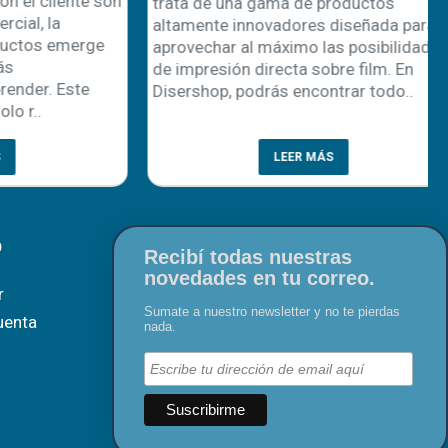
 cliente son
trata de una gama de productos
, la
altamente innovadores diseñada para
os emerge
aprovechar al máximo las posibilidades
de impresión directa sobre film. En
r. Este
Disershop, podrás encontrar todo..
..
LEER MÁS
O
Recibí todas nuestras
novedades en tu correo.
r
Sumate a nuestro newsletter y no te pierdas
uenta
nada.