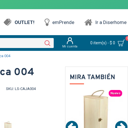
OUTLET!
emPrende
Ir a Diserhome
0 item(s) - $ 0
Mi cuenta
ica 004
ica 004
MIRA TAMBIÉN
SKU:
LS-CAJA004
Nuevo
Nuevo