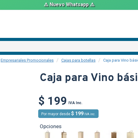
⚠️ Nuevo Whatsapp ⚠️
Empresariales Promocionales
Cajas para botellas
Caja para Vino bás
Caja para Vino bás
$ 199
IVA Inc.
$ 199
Por mayor desde
IVA inc.
Opciones