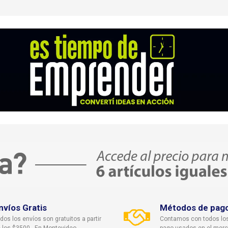
nvíos Gratis
Métodos de pag
dos los envíos son gratuitos a partir
Contamos con todos lo
 los $3500 - En Montevideo
pago usados en el mer