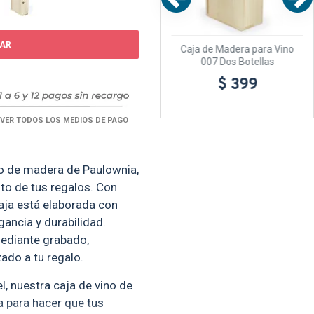
AR
o -
Caja de Madera para Vino
Caja de Madera para Vino
006 Oscura
007 Dos Botellas
$ 199
$ 399
VER TODOS LOS MEDIOS DE PAGO
o de madera de Paulownia,
nto de tus regalos. Con
aja está elaborada con
ancia y durabilidad.
mediante grabado,
ado a tu regalo.
, nuestra caja de vino de
a para hacer que tus