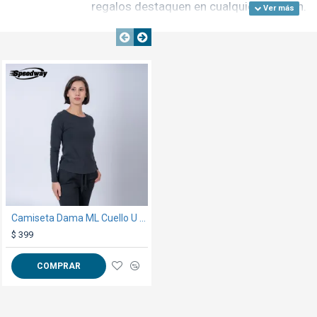
regalos destaquen en cualquier ocasión.
NTE
TEXTTRANSPARENTE
TEXTTRANSPARENTE
Camiseta Dama ML Cuello U Negra
Guante Alta Temperatura X Unidad
$ 399
$ 199
COMPRAR
COMPRAR