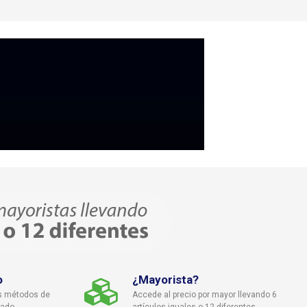
o
¿Mayorista?
s métodos de
Accede al precio por mayor llevando 6
cado
artículos iguales o 12 diferentes