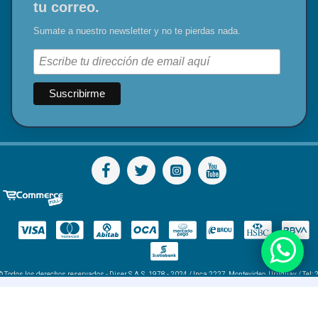
tu correo.
Sumate a nuestro newsletter y no te pierdas nada.
© Todos los derechos reservados - Diser S.A.S. 1978 - 2024 / Inca 2227, Montevideo, Uruguay / Tel: 