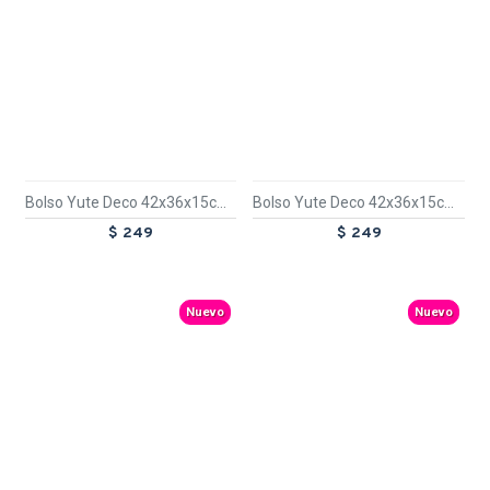
Bolso Yute Deco 42x36x15cm Piriapolis
Bolso Yute Deco 42x36x15cm Pun. del Este
$ 249
$ 249
Nuevo
Nuevo