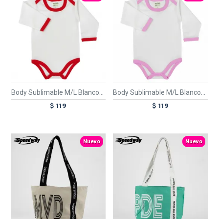
Body Sublimable M/L Blanco/Rojo
Body Sublimable M/L Blanco/Rosado
$ 119
$ 119
TEXTTRANSPARENTE
TEXTTRANSPARENTE
Nuevo
Nuevo