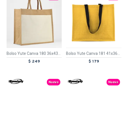
Bolso Yute Canva 180 36x43x16cm
Bolso Yute Canva 181 41x36x15cm Amarillo
$ 249
$ 179
TEXTTRANSPARENTE
TEXTTRANSPARENTE
Nuevo
Nuevo