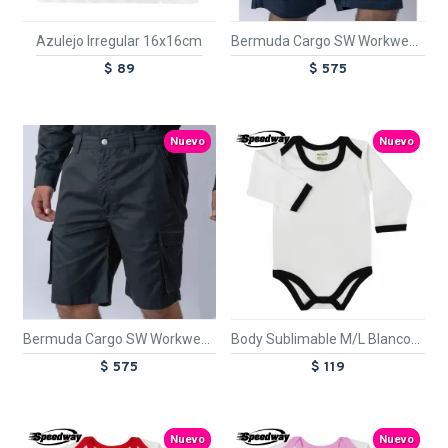
Azulejo Irregular 16x16cm
Bermuda Cargo SW Workwear Mix Azul
$ 89
$ 575
TEXTTRANSPARENTE
Nuevo
Nuevo
Bermuda Cargo SW Workwear Mix Negro
Body Sublimable M/L Blanco/Negro
$ 575
$ 119
TEXTTRANSPARENTE
TEXTTRANSPARENTE
Nuevo
Nuevo