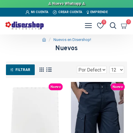
⚠️ Nuevo Whatsapp ⚠️
MI CUENTA
CREAR CUENTA
EMPRENDE
0
0
Nuevos en Disershop!
Nuevos
FILTRAR
Nuevo
Nuevo