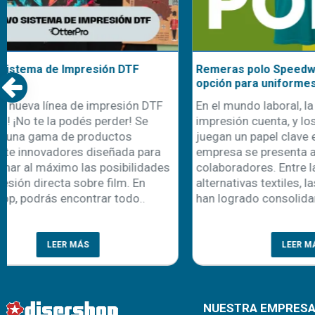
Remeras polo Speedway: tu mejor
Nuestra cami
opción para uniformes de trabajo
uniformes d
En el mundo laboral, la primera
Con la llegad
impresión cuenta, y los uniformes
comienza ta
juegan un papel clave en cómo una
recambio de 
empresa se presenta ante sus clientes y
una oportuni
colaboradores. Entre las diferentes
emprendedor
alternativas textiles, las remeras polo
personalizaci
han logrado consolidarse como un c..
cada año apa
prenda es la 
LEER MÁS
NUESTRA EMPRES