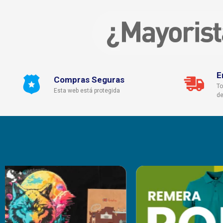
E
Compras Seguras
To
Esta web está protegida
de