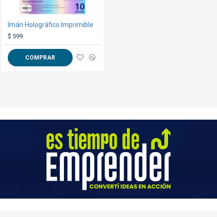
Imán Holográfico Imprimible
Chaleco Entrenamiento Amarillo F.
$ 599
$ 149
COMPRAR
COMPRAR