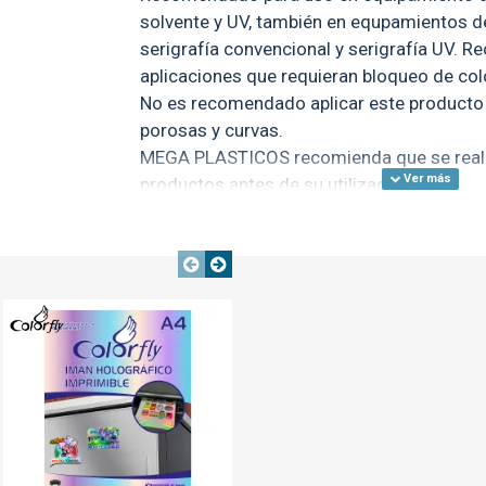
solvente y UV, también en equpamientos de
serigrafía convencional y serigrafía UV.
aplicaciones que requieran bloqueo de colo
No es recomendado aplicar este producto 
porosas y curvas.
MEGA PLASTICOS recomienda que se reali
productos antes de su utilización.
Vinilo de impresión mate en rollo.
Medidas:
TE
TEXTTRANSPARENTE
Ancho: 152cm
TEXTTRANSPARENTE
Largo: 50m