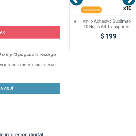
mable
Accesorio para excedenes de
Vinilo Adhesivo Sublimable
Vinilo Craft Express
10 Hojas A4 Transparente
AR
$ 199
$ 199
VER TODOS LOS MEDIOS DE PAGO
A AQUÍ
 impresión digital