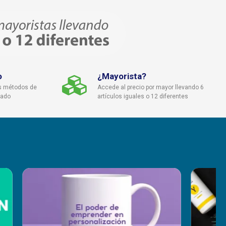
o
¿Mayorista?
s métodos de
Accede al precio por mayor llevando 6
cado
artículos iguales o 12 diferentes