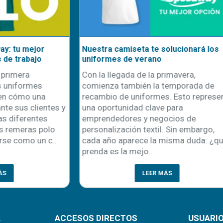
seta te solucionará los
El poder de emprender en
e verano
personalización: una oportu
escalable en el mundo actua
a de la primavera,
En un mundo donde la difere
mbién la temporada de
la conexión emocional con el
uniformes. Esto representa
claves para el éxito comercial
dad clave para
personalización de product
es y negocios de
como una de las vías más
ón textil. Sin embargo,
prometedoras para emprende
rece la misma duda: ¿qué
modelo de negocio no solo r
mejo..
LEER MÁS
LEER MÁS
A
ACCESOS DIRECTOS
USUARI