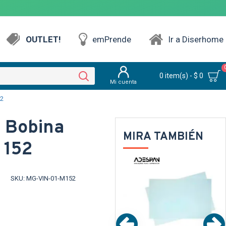
OUTLET!
emPrende
Ir a Diserhome
0 item(s) - $ 0
Mi cuenta
52
n Bobina
MIRA TAMBIÉN
 152
PARENTE
TEXTTRANSPARENTE
TEXTTRANSPARENTE
SKU:
MG-VIN-01-M152