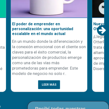
Nuevo Sistema de Impresión DTF
nidad
OtterPro
l
¡Llegó la nueva línea de impresión DTF
nciación y
OtterPro! ¡No te la podés perder! Se
 cliente son
trata de una gama de productos
, la
altamente innovadores diseñada para
os emerge
aprovechar al máximo las posibilidades
de impresión directa sobre film. En
r. Este
Disershop, podrás encontrar todo..
..
LEER MÁS
O
Recibí todas nuestras