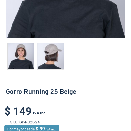
Gorro Running 25 Beige
$ 149
IVA Inc.
SKU:
GP-RU25-24
$ 99
Por mayor desde
IVA inc.