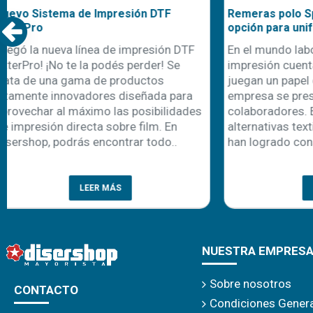
Remeras polo Speedway: tu mejor
Nuestra cami
opción para uniformes de trabajo
uniformes d
En el mundo laboral, la primera
Con la llegad
impresión cuenta, y los uniformes
comienza ta
juegan un papel clave en cómo una
recambio de 
empresa se presenta ante sus clientes y
una oportuni
colaboradores. Entre las diferentes
emprendedor
alternativas textiles, las remeras polo
personalizaci
han logrado consolidarse como un c..
cada año apa
prenda es la 
LEER MÁS
NUESTRA EMPRES
Sobre nosotros
CONTACTO
Condiciones Gener