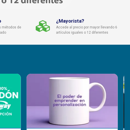
o
¿Mayorista?
s métodos de
Accede al precio por mayor llevando 6
cado
artículos iguales o 12 diferentes