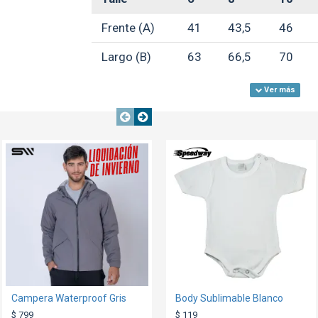
Frente (A)
41
43,5
46
Largo (B)
63
66,5
70
**Medidas aproximadas, expresada
GARANTÍA:
ver condiciones gen
OUT
TEXTTRANSPARENT
SALE
TEXTTRANSPARENTE
TEXTTRANSPARENTE
Campera Waterproof Gris
Mochila Travel Verde Militar
Body Sublimable Blanco
$ 799
$ 299
$ 119