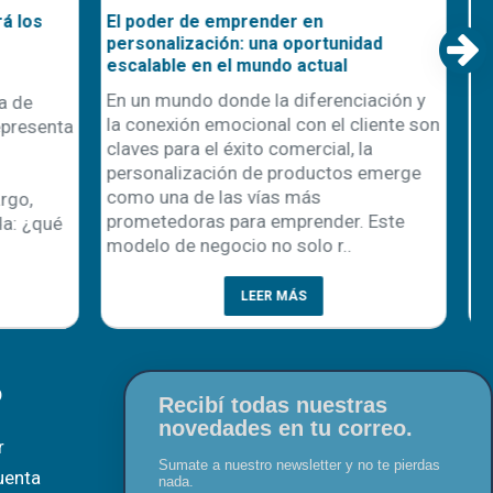
Nuevo Sistema de Impresión DTF
nidad
OtterPro
l
¡Llegó la nueva línea de impresión DTF
nciación y
OtterPro! ¡No te la podés perder! Se
 cliente son
trata de una gama de productos
, la
altamente innovadores diseñada para
os emerge
aprovechar al máximo las posibilidades
de impresión directa sobre film. En
r. Este
Disershop, podrás encontrar todo..
..
LEER MÁS
O
Recibí todas nuestras
novedades en tu correo.
r
Sumate a nuestro newsletter y no te pierdas
uenta
nada.