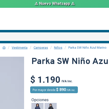
⚠️ Nuevo Whatsapp ⚠️
Vestimenta
Camperas
Niños
Parka SW Niño Azul Marino
Parka SW Niño Azu
$ 1.190
IVA Inc.
$ 890
Por mayor desde
IVA inc.
Opciones