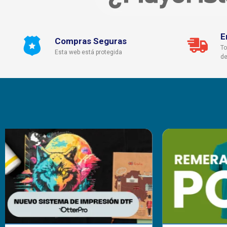
E
Compras Seguras
To
Esta web está protegida
de