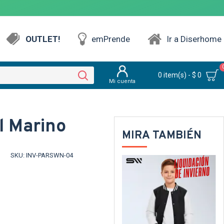
OUTLET!
emPrende
Ir a Diserhome
0 item(s) - $ 0
Mi cuenta
l Marino
MIRA TAMBIÉN
SKU:
INV-PARSWN-04
SALE
TEXTTRANSPARENTE