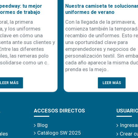
seta te solucionará los
El poder de emprender en
e verano
personalización: una oportu
escalable en el mundo actua
a de la primavera,
En un mundo donde la difere
mbién la temporada de
la conexión emocional con el
uniformes. Esto representa
claves para el éxito comercial
dad clave para
personalización de product
es y negocios de
como una de las vías más
ón textil. Sin embargo,
prometedoras para emprende
rece la misma duda: ¿qué
modelo de negocio no solo r
mejo..
LEER MÁS
LEER MÁS
A
ACCESOS DIRECTOS
USUARI
Blog
Ingresa
Catálogo SW 2025
ales
Crear c