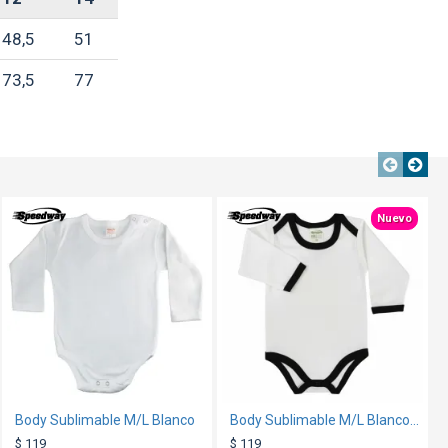
48,5
51
73,5
77
s en centímetros**
erales
aquí
OUT
E
TEXTTRANSPARENTE
TEXTTRANSPARENTE
Nuevo
Body Sublimable M/L Blanco
Top dama Spandex 150gr Verde
Body Sublimable M/L Blanco/Negro
$ 99
$ 119
$ 119