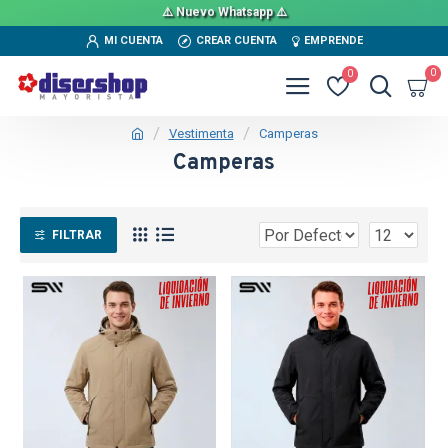
⚠️ Nuevo Whatsapp ⚠️
MI CUENTA
CREAR CUENTA
EMPRENDE
0
0
Vestimenta
Camperas
Camperas
FILTRAR
TEXTTRANSPARENTE
SALE
TEXTTRANSPARENTE
SALE