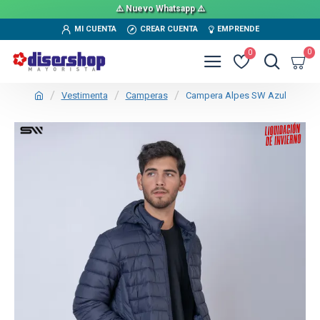
⚠️ Nuevo Whatsapp ⚠️
MI CUENTA
CREAR CUENTA
EMPRENDE
0
0
Vestimenta
Camperas
Campera Alpes SW Azul
TEXTTRANSPARENTE
SALE