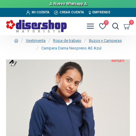
⚠️ Nuevo Whatsapp ⚠️
MI CUENTA
CREAR CUENTA
EMPRENDE
0
0
Vestimenta
Ropa de trabajo
Buzos y Camperas
Campera Dama Neopreno AE Azul
OUT
TEXTTRANSPARENTE