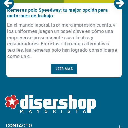
Remeras polo Speedway: tu mejor opción para
uniformes de trabajo
En el mundo laboral, la primera impresión cuenta, y
los uniformes juegan un papel clave en cómo una
empresa se presenta ante sus clientes y
ón
colaboradores. Entre las diferentes alternativas
textiles, las remeras polo han logrado consolidarse
como un c..
LEER MÁS
CONTACTO