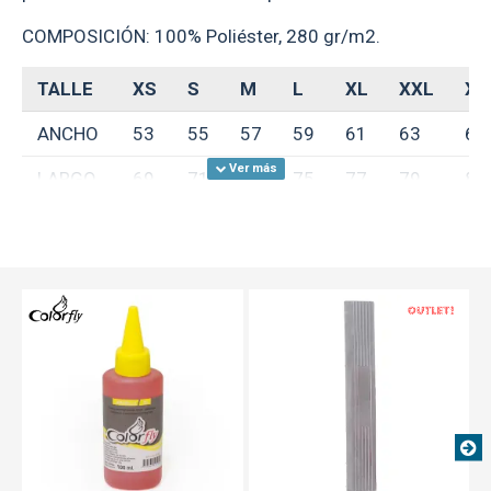
COMPOSICIÓN: 100% Poliéster, 280 gr/m2.
TALLE
XS
S
M
L
XL
XXL
XX
ANCHO
53
55
57
59
61
63
65
LARGO
69
71
73
75
77
79
81
MANGA
77
79
81
83
85
87
89
**Medidas aproximadas, expresadas en
centímetros**
TEXTTRANSPARENTE
OUT