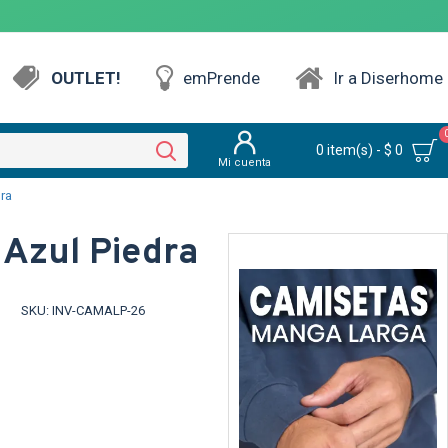
OUTLET!
emPrende
Ir a Diserhome
0 item(s) - $ 0
Mi cuenta
ra
Azul Piedra
SKU:
INV-CAMALP-26