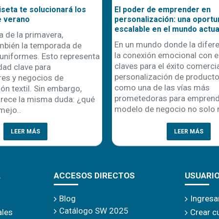
seta te solucionará los
El poder de emprender en
e verano
personalización: una oportu
escalable en el mundo actua
a de la primavera,
En un mundo donde la difere
mbién la temporada de
la conexión emocional con el
uniformes. Esto representa
claves para el éxito comercial
dad clave para
personalización de product
es y negocios de
como una de las vías más
ón textil. Sin embargo,
prometedoras para emprende
rece la misma duda: ¿qué
modelo de negocio no solo r
mejo..
LEER MÁS
LEER MÁS
A
ACCESOS DIRECTOS
USUARI
Blog
Ingresa
Catálogo SW 2025
ales
Crear c