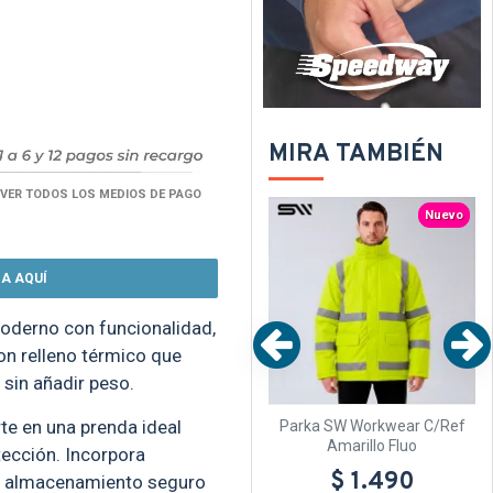
MIRA TAMBIÉN
VER TODOS LOS MEDIOS DE PAGO
TEXTTRANSPARENTE
TEXTTRANSPARENTE
uevo
Nuevo
Nuevo
A AQUÍ
derno con funcionalidad,
on relleno térmico que
 sin añadir peso.
rte en una prenda ideal
/Ref
Parka SW Workwear C/Ref
Parka SW Workwear C/Ref
Naranja Fluo
Amarillo Fluo
tección. Incorpora
$ 1.490
$ 1.490
 un almacenamiento seguro