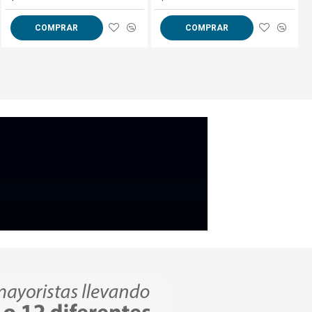
69
70
COMPRAR
COMPRAR
COMPRAR
s en centímetros**
erales
aquí