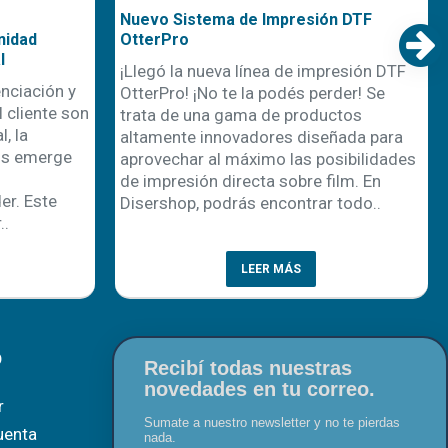
Nuevo Sistema de Impresión DTF
nidad
OtterPro
l
¡Llegó la nueva línea de impresión DTF
nciación y
OtterPro! ¡No te la podés perder! Se
 cliente son
trata de una gama de productos
, la
altamente innovadores diseñada para
os emerge
aprovechar al máximo las posibilidades
de impresión directa sobre film. En
r. Este
Disershop, podrás encontrar todo..
..
LEER MÁS
O
Recibí todas nuestras
novedades en tu correo.
r
Sumate a nuestro newsletter y no te pierdas
uenta
nada.