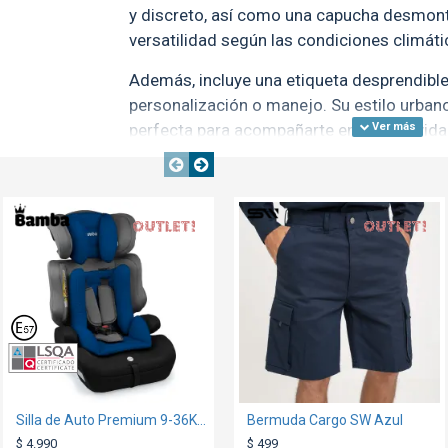
y discreto, así como una capucha desmont
versatilidad según las condiciones climáti
Además, incluye una etiqueta desprendible 
personalización o manejo. Su estilo urba
perfecta para acompañarte en tus activid
manteniendo el abrigo y la comodidad.
OUT
OUT
OUT
TEXTTRAN
TEXTTRANSPARENTE
Composición: 100% poliéster
Talle
S
M
L
TEX
Contorno
102
106
110
pecho
Largo
66
69
71
Silla de Auto Premium 9-36Kg Azul Oceano
Azulejo 24x18cm
Bermuda Cargo SW Azul
$ 4.990
$ 99
$ 499