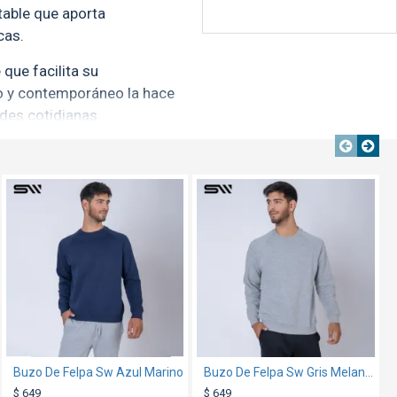
able que aporta
cas.
que facilita su
no y contemporáneo la hace
ades cotidianas
OUT
TEXTTRANSPARENTE
TEXTTRANSPARENTE
TEXTTRANSPARENTE
XL
XXL
116
122
74
76
Buzo De Felpa Sw Azul Marino
Camiseta Básica PolyCotton Azul francia
Buzo De Felpa Sw Gris Melange
$ 99
$ 649
$ 649