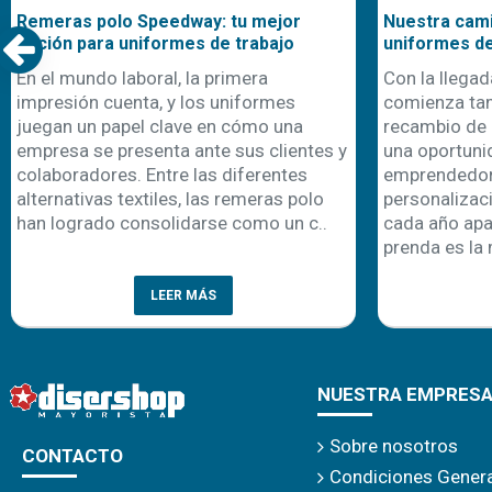
Remeras polo Speedway: tu mejor
Nuestra cami
opción para uniformes de trabajo
uniformes d
En el mundo laboral, la primera
Con la llegad
impresión cuenta, y los uniformes
comienza ta
juegan un papel clave en cómo una
recambio de 
empresa se presenta ante sus clientes y
una oportuni
colaboradores. Entre las diferentes
emprendedor
alternativas textiles, las remeras polo
personalizaci
han logrado consolidarse como un c..
cada año apa
prenda es la 
LEER MÁS
NUESTRA EMPRES
Sobre nosotros
CONTACTO
Condiciones Gener