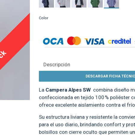
Color
ock
ENTE
TEXTTRANSPARENTE
TEXTTRANSPARENTE
Nuevo
Nuevo
N
Descripción
DESCARGAR FICHA TÉCNIC
La
Campera Alpes SW
combina diseño mo
confeccionada en tejido 100 % poliéster c
ofrece excelente aislamiento contra el frío
Su estructura liviana y resistente la convie
kwear C/Ref
Parka SW Workwear C/Ref
Parka SW Workwear C
a Fluo
Amarillo Fluo
Azul Marino
para el uso diario, brindando confort y pro
490
$ 1.490
$ 1.490
bolsillos con cierre oculto que permiten