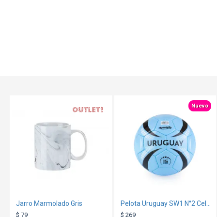
OUT
Nuevo
Jarro Marmolado Gris
Pelota Uruguay SW1 N°2 Celeste
$ 79
$ 269