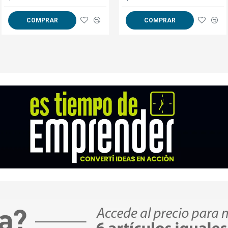
Manga
65
66
67
COMPRAR
COMPRAR
COMPRAR
**Medidas aproximadas, expresada
GARANTÍA:
ver condiciones gen