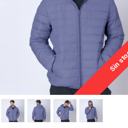
Sin st
TEXTTRANSPAR
Parka SW Wor
Naranj
$ 1.