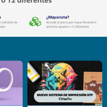
o
¿Mayorista?
s métodos de
Accede al precio por mayor llevando 6
cado
artículos iguales o 12 diferentes