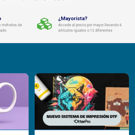
o
¿Mayorista?
s métodos de
Accede al precio por mayor llevando 6
cado
artículos iguales o 12 diferentes