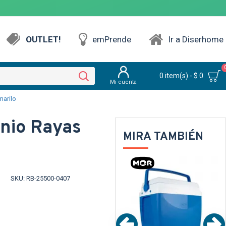
OUTLET!
emPrende
Ir a Diserhome
0 item(s) - $ 0
Mi cuenta
marilo
inio Rayas
MIRA TAMBIÉN
OUT
PARENTE
TEXTTRANSPAR
SKU:
RB-25500-0407