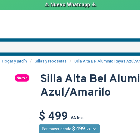
⚠️ Nuevo Whatsapp ⚠️
Hogar y jardín
Sillas y reposeras
Silla Alta Bel Aluminio Rayas Azul/A
Silla Alta Bel Alum
Nuevo
Azul/Amarilo
TEXTTRANS
$ 499
IVA Inc.
$ 499
Por mayor desde
IVA inc.