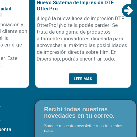
Nuevo Sistema de Impresión DTF
nidad
OtterPro
l
¡Llegó la nueva línea de impresión DTF
nciación y
OtterPro! ¡No te la podés perder! Se
 cliente son
trata de una gama de productos
, la
altamente innovadores diseñada para
os emerge
aprovechar al máximo las posibilidades
de impresión directa sobre film. En
r. Este
Disershop, podrás encontrar todo..
..
LEER MÁS
O
Recibí todas nuestras
novedades en tu correo.
r
Sumate a nuestro newsletter y no te pierdas
uenta
nada.