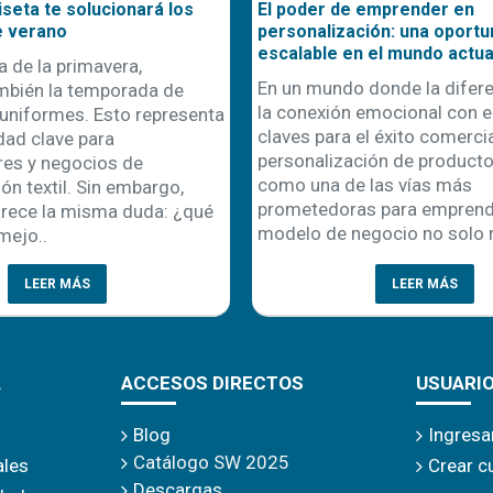
seta te solucionará los
El poder de emprender en
e verano
personalización: una oportu
escalable en el mundo actua
a de la primavera,
En un mundo donde la difere
mbién la temporada de
la conexión emocional con el
uniformes. Esto representa
claves para el éxito comercial
dad clave para
personalización de product
es y negocios de
como una de las vías más
ón textil. Sin embargo,
prometedoras para emprende
rece la misma duda: ¿qué
modelo de negocio no solo r
mejo..
LEER MÁS
LEER MÁS
A
ACCESOS DIRECTOS
USUARI
Blog
Ingresa
Catálogo SW 2025
ales
Crear c
Descargas