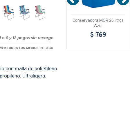
itros
Carro Bel Mesa Playero
Conservadora MOR 26 litros
Plegable Negro
Azul
$ 1.449
$ 769
VER TODOS LOS MEDIOS DE PAGO
nio con malla de polietileno
ropileno. Ultraligera.