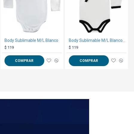
Gorro 5001 Francia
Body Sublimable M/L Blanco
Body Sublimable M/L Blanco/Negro
$ 75
$ 119
$ 119
COMPRAR
COMPRAR
COMPRAR