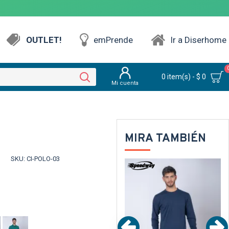
OUTLET!
emPrende
Ir a Diserhome
0 item(s) - $ 0
Mi cuenta
MIRA TAMBIÉN
SKU:
CI-POLO-03
NTE
TEXTTRANSPARENTE
TEXTTRANSPARENTE