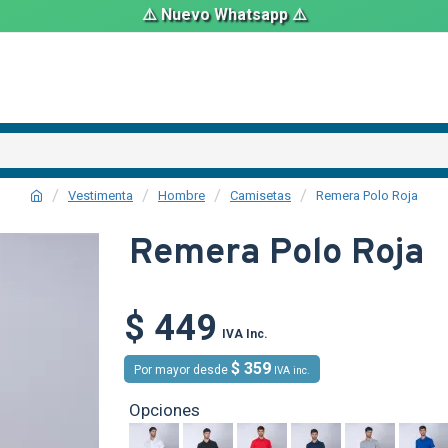
⚠️ Nuevo Whatsapp ⚠️
Vestimenta
Hombre
Camisetas
Remera Polo Roja
Remera Polo Roja
$ 449
TEXTTRANSPARE
IVA Inc.
$ 359
Por mayor desde
IVA inc.
Opciones