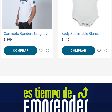
Camiseta Bandera Uruguay Blanco
Body Sublimable Blanco
Silla Reclinable Bel Aluminio 6 Pos. Gris
$ 399
$ 1.290
$ 119
COMPRAR
COMPRAR
COMPRAR