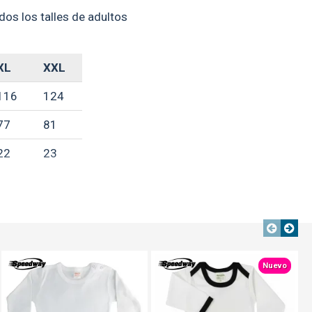
dos los talles de adultos
XL
XXL
116
124
77
81
22
23
s en centímetros**
erales
aquí
TEXTTRANSPARENTE
TEXTTRANSPARENTE
TEXTTRANSPARENTE
Nuevo