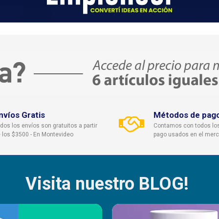
nvíos Gratis
Métodos de pag
dos los envíos son gratuitos a partir
Contamos con todos lo
 los $3500 - En Montevideo
pago usados en el mer
Visita nuestro BLOG!