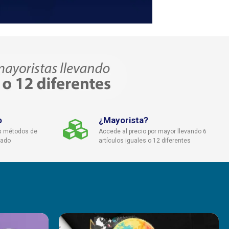
o
¿Mayorista?
s métodos de
Accede al precio por mayor llevando 6
cado
artículos iguales o 12 diferentes