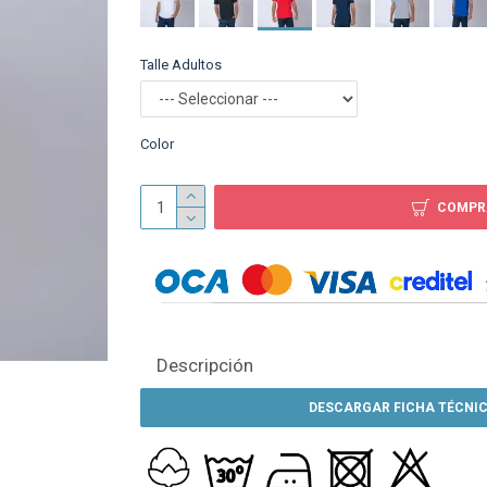
Talle Adultos
Camiseta Algodón M
larga con puño Gris me
$ 399
Color
COMPR
Descripción
DESCARGAR FICHA TÉCNIC