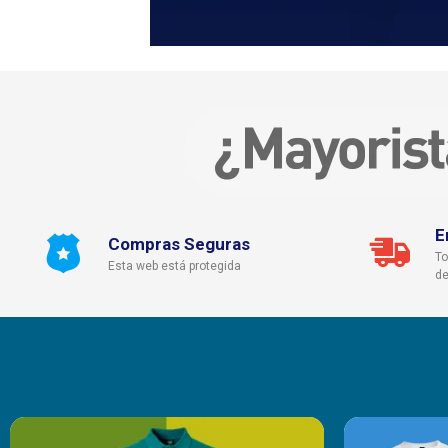
E
Compras Seguras
To
Esta web está protegida
de