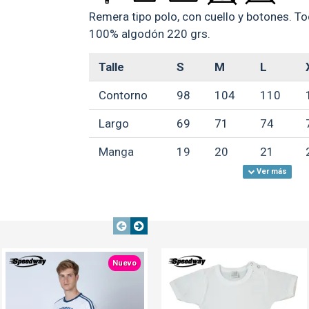
Remera tipo polo, con cuello y botones. To
100% algodón 220 grs.
Talle
S
M
L
Contorno
98
104
110
Largo
69
71
74
Manga
19
20
21
**Medidas aproximadas, expresada
GARANTÍA:
ver condiciones gen
TEXTTRANSPARENTE
TEXTTRANSPARENTE
Nuevo