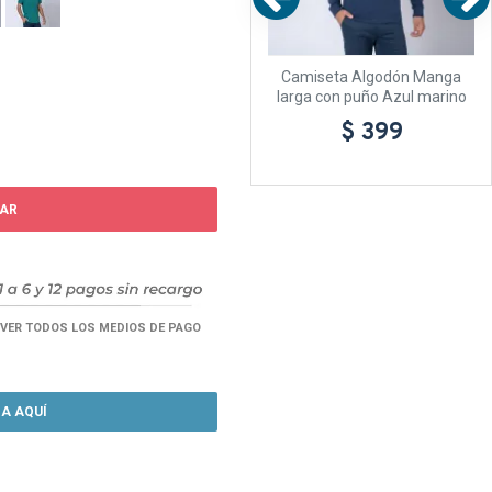
anga
Camiseta Algodón Manga
Camiseta Algodón Manga
lange
larga con puño Azul marino
larga con puño Blanca
$ 399
$ 399
AR
VER TODOS LOS MEDIOS DE PAGO
A AQUÍ